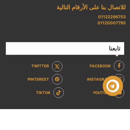
للاتصال بنا على الأرقام التالية
01122296753
01120007795
تابعنا
TWITTER
FACEBOOK
PINTEREST
INSTAGRAM
TIKTOK
YOUTUBE
صفحات تهمك