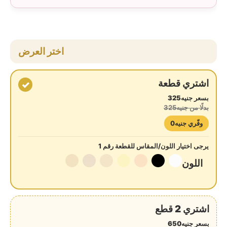
اختر العرض
اشتري قطعة
✓
بسعر جنيه325
بدلًا من جنيه325
وفّري جنيه0
يرجى اختيار اللون/المقاس للقطعة رقم 1
اللون
اشتري 2 قطع
بسعر جنيه650