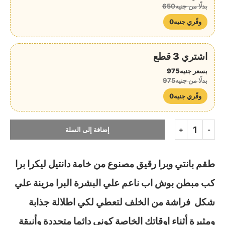
بدلًا من جنيه650
وفّري جنيه0
اشتري 3 قطع
بسعر جنيه975
بدلًا من جنيه975
وفّري جنيه0
إضافة إلى السلة
طقم بانتي وبرا رقيق مصنوع من خامة دانتيل ليكرا برا
كب مبطن بوش اب ناعم علي البشرة البرا مزينة علي
شكل فراشة من الخلف لتعطي لكي اطلالة جذابة
ومثيرة أثناء اوقاتك الخاصة كوني دائما متجددة وأنيقة