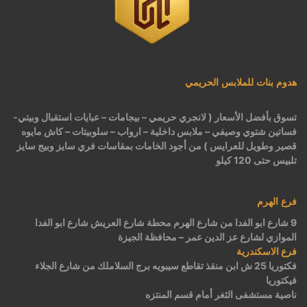
هدوم بنات للملابس الحريمي
تسوق بأفضل الأسعار ( لانجري حريمي – بيجامات – عبايات استقبال وبيتي-
فساتين شتوي وصيفي – ملابس داخلية – ارواب – سلوبيتات – كاش مايوه
قصير وطويل للعرايس ) من أجود الخامات بمقاسات فري سايز وبيج سايز
تلبيس حتى 120 كيلو
فرع الهرم
9 شارع ابو الفدا من شارع الهرم محطة شارع العريش شارع ابو الفدا
الموازي لشارع عز الدين عمر – محافظة الجيزة
فرع الاسكندرية
فكتوريا 25 ش ابن منقذ تقاطع سيبويه برج السلاملك من شارع الجلاء
فيكتوريا
ناصية مستشفى الثغر أمام قسم المنتزه