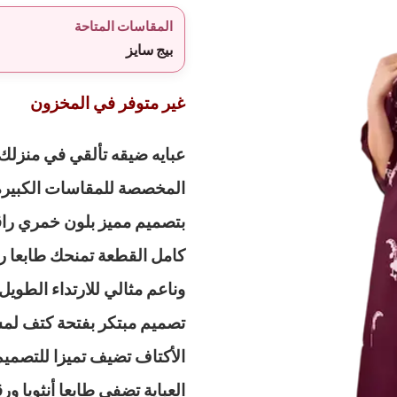
المقاسات المتاحة
بيج سايز
غير متوفر في المخزون
عبايه ضيقه تألقي في منزلك ب
المخصصة للمقاسات الكبيرة، ا
بتصميم مميز بلون خمري راق
كامل القطعة تمنحك طابعا رب
وناعم مثالي للارتداء الطويل
تصميم مبتكر بفتحة كتف لمس
الأكتاف تضيف تميزا للتصمي
العباية تضفي طابعا أنثويا ور