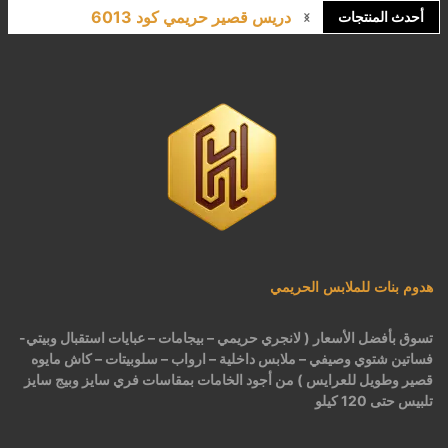
دريس قصير حريمي كود 6013
أحدث المنتجات
هدوم بنات للملابس الحريمي
تسوق بأفضل الأسعار ( لانجري حريمي – بيجامات – عبايات استقبال وبيتي-
فساتين شتوي وصيفي – ملابس داخلية – ارواب – سلوبيتات – كاش مايوه
قصير وطويل للعرايس ) من أجود الخامات بمقاسات فري سايز وبيج سايز
تلبيس حتى 120 كيلو