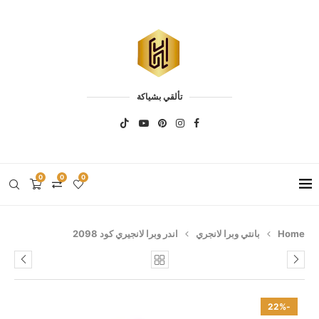
تألقي بشياكة
0
0
0
Home
بانتي وبرا لانجري
اندر وبرا لانجيري كود 2098
-22%