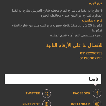
فرع الهرم
9 شارع ابو الفدا من شارع الهرم محطة شارع العريش شارع ابو الفدا
الموازي لشارع عز الدين عمر – محافظة الجيزة
فرع الاسكندرية
فكتوريا 25 ش ابن منقذ تقاطع سيبويه برج السلاملك من شارع الجلاء
فيكتوريا
ناصية مستشفى الثغر أمام قسم المنتزه
للاتصال بنا على الأرقام التالية
01122296753
01120007795
تابعنا
TWITTER
FACEBOOK
PINTEREST
INSTAGRAM