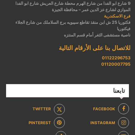
9 شارع ابو الفدا من شارع الهرم محطة شارع العريش شارع ابو الفدا
الموازي لشارع عز الدين عمر – محافظة الجيزة
فرع الاسكندرية
فكتوريا 25 ش ابن منقذ تقاطع سيبويه برج السلاملك من شارع الجلاء
فيكتوريا
ناصية مستشفى الثغر أمام قسم المنتزه
للاتصال بنا على الأرقام التالية
01122296753
01120007795
تابعنا
TWITTER
FACEBOOK
PINTEREST
INSTAGRAM