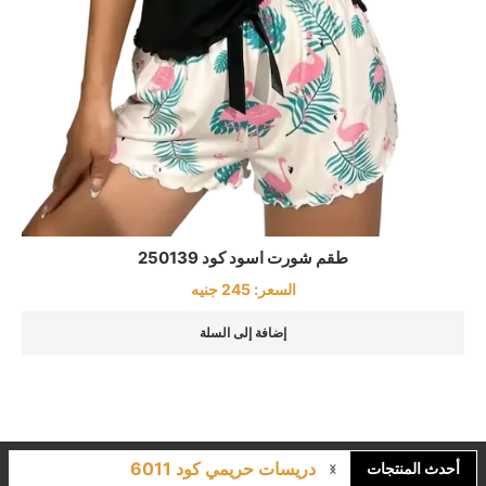
طقم شورت اسود كود 250139
السعر:
245
جنيه
إضافة إلى السلة
دريسات حريمي كود 6011
لانجري مشجر كود 9643
أحدث المنتجات