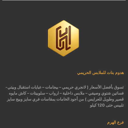
كاش مايوه برباط كود 1522
كاش مايوه مشجر كود 1519
بيجامات عرايس حريمي اسود كود 225
هدوم بنات للملابس الحريمي
تسوق بأفضل الأسعار ( لانجري حريمي – بيجامات – عبايات استقبال وبيتي-
فساتين شتوي وصيفي – ملابس داخلية – ارواب – سلوبيتات – كاش مايوه
قصير وطويل للعرايس ) من أجود الخامات بمقاسات فري سايز وبيج سايز
تلبيس حتى 120 كيلو
فرع الهرم