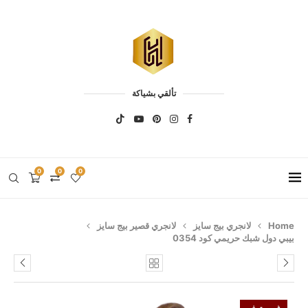
تألقي بشياكة
0
0
0
Home
لانجري بيج سايز
لانجري قصير بيج سايز
بيبي دول شبك حريمي كود 0354