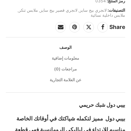
رمز المنتج:
0354
التصنيفات:
لانجري بيج سايز
,
لانجري قصير بيج سايز
,
ملابس تنكر
,
ملابس داخلية نسائية
Share
الوصف
معلومات إضافية
مراجعات (0)
عن العلامة التجارية
بيبي دول شبك حريمي
بيبي دول مميز لتكمله شياكتك في أوقاتك الخاصة
مناسبه للارتداء في لياليكي الرومانسية فهي قطعة