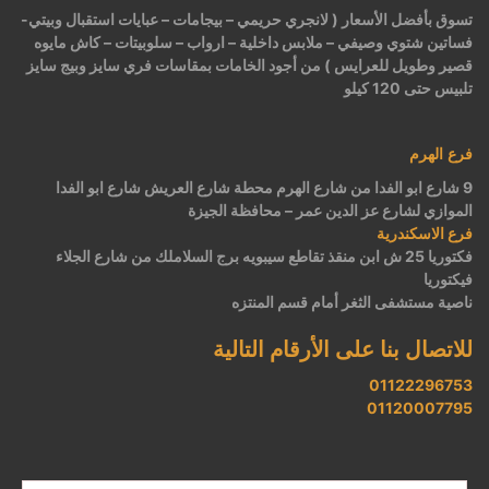
تسوق بأفضل الأسعار ( لانجري حريمي – بيجامات – عبايات استقبال وبيتي-
فساتين شتوي وصيفي – ملابس داخلية – ارواب – سلوبيتات – كاش مايوه
قصير وطويل للعرايس ) من أجود الخامات بمقاسات فري سايز وبيج سايز
تلبيس حتى 120 كيلو
فرع الهرم
9 شارع ابو الفدا من شارع الهرم محطة شارع العريش شارع ابو الفدا
الموازي لشارع عز الدين عمر – محافظة الجيزة
فرع الاسكندرية
فكتوريا 25 ش ابن منقذ تقاطع سيبويه برج السلاملك من شارع الجلاء
فيكتوريا
ناصية مستشفى الثغر أمام قسم المنتزه
للاتصال بنا على الأرقام التالية
01122296753
01120007795