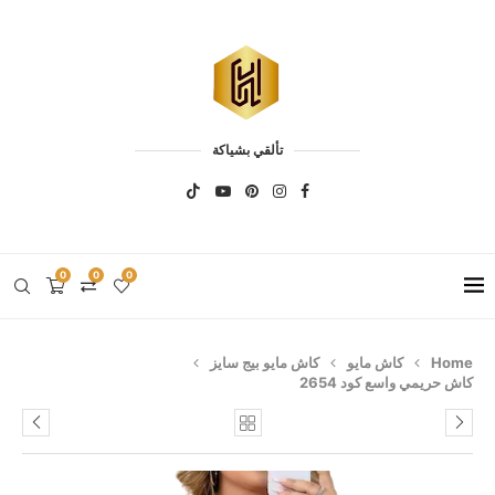
تألقي بشياكة
0
0
0
Home
كاش مايو
كاش مايو بيج سايز
كاش حريمي واسع كود 2654