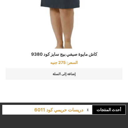
كاش مايوة صيفي بيج سايز كود 9380
السعر:
275
جنيه
إضافة إلى السلة
لانجري مشجر كود 9643
أحدث المنتجات
كاش مايوه برباط كود 1522
كاش مايوه مشجر كود 1519
بيجامات عرايس حريمي اسود كود 225