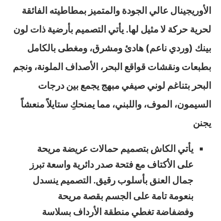
الأوريجينال عالي الجودة والمتميز بمطاطيته الفائقة
لحرية حركة لا مثيل لها. يأتي التصميم بأرضية ذات لون
بينك (وردي ناعم) هادئ ومشرق، ومغطى بالكامل
بطبعات ونقشات قواقع البحر، الأصداف الملونة، ونجم
البحر بتناغم لوني صيفي مبهج يجمع بين درجات
السيمون، الموف، واللبني، مما يمنحكِ ستايلاً منعشاً
يجنن
يأتي الكاش بتصميم حمالات عريضة مريحة
على الأكتاف مع فتحة صدر دائرية واسعة تبرز
جمال العنق بأسلوب رقيق. التصميم ينسدل
بنعومة تامة على الجسم بقصة مريحة
وفضفاضة تغطي منطقة الأرداف بسلاسة