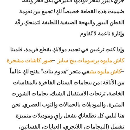
جريء يبرز سحر قوامها الكيرفي بكل فخر وثقة،
صُممت هذه القطعة خصيصاً لكِ! تجمع بين نعومة
القطن البيور والبهجة الصيفية اللطيفة لتمنحكِ رقّة
وإثارة ناعمة لا تُقاوم
وإذا كنتِ ترغبين في تجديد دولابكِ بقطع فريدة، فلدينا
كاش مايوه برسومات بيج سايز
–
صور كاشات مشجرة
–
كاش مايوه بيتي
في متجر “هدوم بنات” يفتح لكِ عالماً
من الأناقة: من بيجامات الستان الفاخرة بالمقاسات
الخاصة، ترنجات الاستقبال الشيك، بجامات الشورت
المثيرة، والموديلات بالحمالات والتوب العصري. نحن
هنا لنلبي كل تطلعاتكِ بشغل راقٍ وموديلات متميزة
تشمل (البيجامات، اللانجري، العبايات، الفساتين،