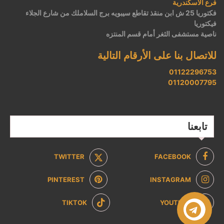
فرع الاسكندرية
فكتوريا 25 ش ابن منقذ تقاطع سيبويه برج السلاملك من شارع الجلاء
فيكتوريا
ناصية مستشفى الثغر أمام قسم المنتزه
للاتصال بنا على الأرقام التالية
01122296753
01120007795
تابعنا
TWITTER
FACEBOOK
PINTEREST
INSTAGRAM
TIKTOK
YOUTUBE