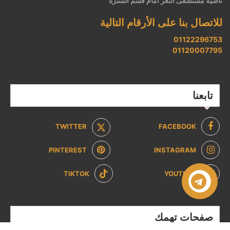
ناصية مستشفى الثغر أمام قسم المنتزه
للاتصال بنا على الأرقام التالية
01122296753
01120007795
تابعنا
TWITTER
FACEBOOK
PINTEREST
INSTAGRAM
TIKTOK
YOUTUBE
صفحات تهمك