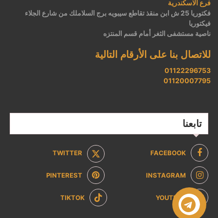
فرع الاسكندرية
فكتوريا 25 ش ابن منقذ تقاطع سيبويه برج السلاملك من شارع الجلاء
فيكتوريا
ناصية مستشفى الثغر أمام قسم المنتزه
للاتصال بنا على الأرقام التالية
01122296753
01120007795
تابعنا
TWITTER
FACEBOOK
PINTEREST
INSTAGRAM
TIKTOK
YOUTUBE