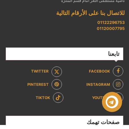
ناصية مستشفى الثغر أمام قسم المنتزه
للاتصال بنا على الأرقام التالية
01122296753
01120007795
تابعنا
TWITTER
FACEBOOK
PINTEREST
INSTAGRAM
TIKTOK
YOUTUBE
صفحات تهمك