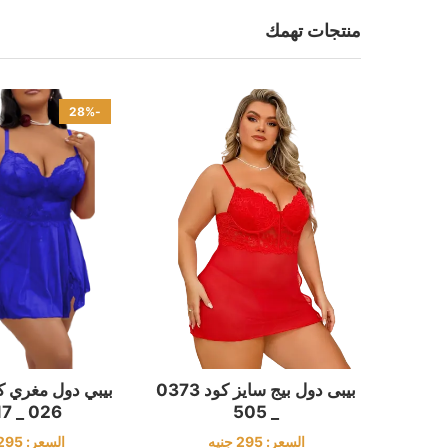
منتجات تهمك
-28%
بيبى دول بيج سايز كود 0373
026 _ 0317
_ 505
السعر:
295
السعر:
295
جنيه