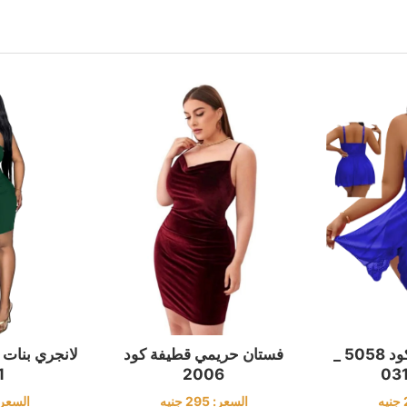
بيبي دول مغري كود 5058 _
لانجري بنات
فستان حريمي قطيفة كود
1
2006
جنيه
السعر
السعر:
295
جنيه