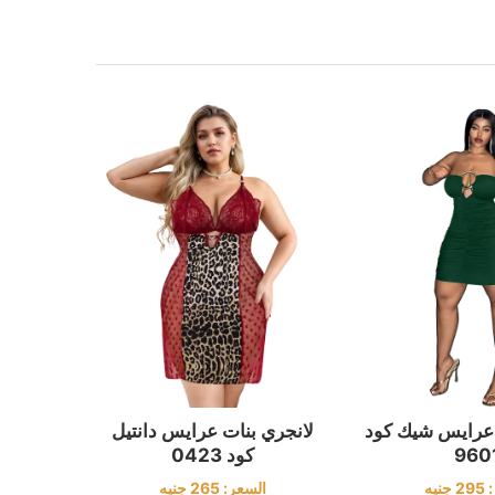
 عرايس شيك كود
لانجري بنات عرايس دانتيل
960
كود 0423
:
295
جنيه
السعر:
265
جنيه