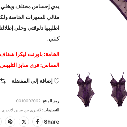
يدي إحساس مختلف ويخلي الق
مثالي للسهرات الخاصة ولكل
اطلبِيها دلوقتي وخلي إطلالت
كنتي.
الخامة: باورنت ليكرا شفا
المقاس: فري سايز التلبيس من 90 كيلو حتي 20
إضافة إلى المفضلة
رمز المنتج:
0010002062
التصنيفات:
لانجري بيج سايز
,
لانجري ق
Share