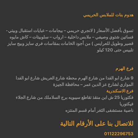
هدوم بنات للملابس الحريمي
تسوق بأفضل الأسعار ( لانجري حريمي – بيجامات – عبايات استقبال وبيتي-
فساتين شتوي وصيفي – ملابس داخلية – ارواب – سلوبيتات – كاش مايوه
قصير وطويل للعرايس ) من أجود الخامات بمقاسات فري سايز وبيج سايز
تلبيس حتى 120 كيلو
فرع الهرم
9 شارع ابو الفدا من شارع الهرم محطة شارع العريش شارع ابو الفدا
الموازي لشارع عز الدين عمر – محافظة الجيزة
فرع الاسكندرية
فكتوريا 25 ش ابن منقذ تقاطع سيبويه برج السلاملك من شارع الجلاء
فيكتوريا
ناصية مستشفى الثغر أمام قسم المنتزه
للاتصال بنا على الأرقام التالية
01122296753