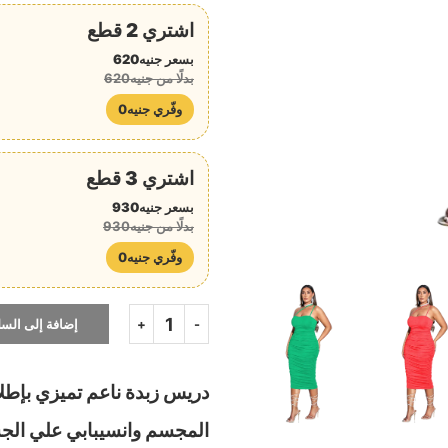
اشتري 2 قطع
بسعر جنيه620
بدلًا من جنيه620
وفّري جنيه0
اشتري 3 قطع
بسعر جنيه930
بدلًا من جنيه930
وفّري جنيه0
إضافة إلى السل
دريس زبدة ناعم تميزي بإطل
المجسم وانسيبابي علي الج