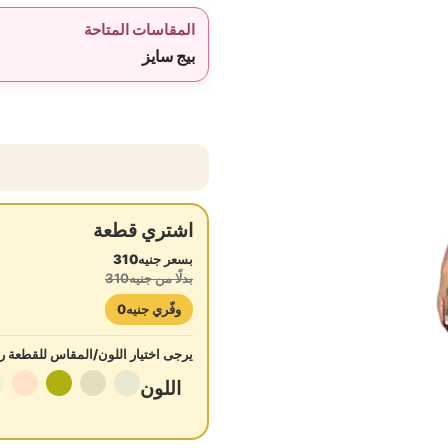
المقاسات المتاحة
بيج سايز
اشتري قطعة
بسعر جنيه310
بدلًا من جنيه310
وفّري جنيه0
يرجى اختيار اللون/المقاس للقطعة رق
اللون