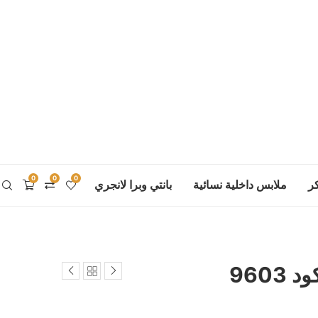
0
0
0
ر
ملابس داخلية نسائية
بانتي وبرا لانجري
960