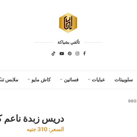
تألقي بشياكة
سلوبيتات
عبايات
فساتين
كاش مايو
ملابس تنك
دريس زبدة ناعم كود 3
السعر:
310
جنيه