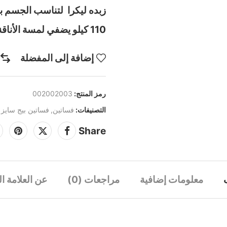
110 كيلو يضفي لمسة الأناقة والتميز اطلبية الأن قبل نفاذ الكمية
إضافة إلى المفضلة
رمز المنتج:
002002003
التصنيفات:
فساتين
,
فساتين بيج سايز
Share
معلومات إضافية
مراجعات (0)
عن العلامة ال