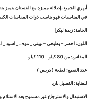
أبهري الجميع بإطلالة مميزة مع الفستان يتميز بت
في المناسبات فهو يناسب ذوات المقاسات الكبيرة من 80 كيلو وإلي 110 كيلو ، يمنحك حضورًا جذا
الخامة: زبدة ليكرا
اللون: اخضر – بطيخي – نبيتي _ موف _ اسود _ ا
المقاس: من 80 كيلو – 110 كيلو
عدد القطع: قطعة ( دريس )
للعناية: الغسيل بارد
الاستبدال والاسترجاع غير مسموح بعد الاستلام و