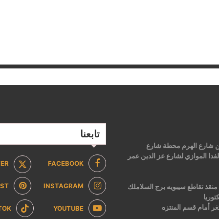
تابعنا
 من شارع الهرم محطة شارع
فدا الموازي لشارع عز الدين عمر
TER
FACEBOOK
EST
INSTAGRAM
2 ش ابن منقذ تقاطع سيبويه برج السلاملك
توريا
ر أمام قسم المنتزه
TOK
YOUTUBE