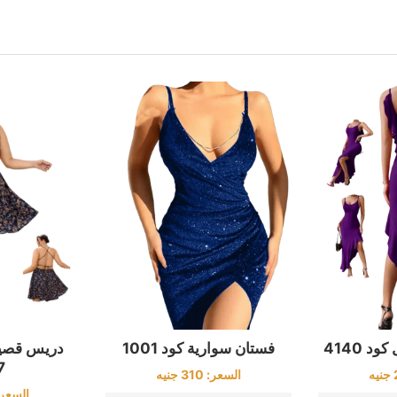
 4140
فستان سوارية كود 1001
دريس قصير
7
جنيه
السعر:
310
جنيه
السعر