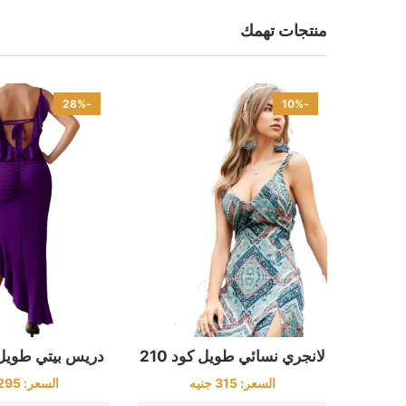
منتجات تهمك
-28%
-10%
لانجري نسائي طويل كود 210
دريس بيتي طويل كود
السعر:
315
جنيه
السعر:
295