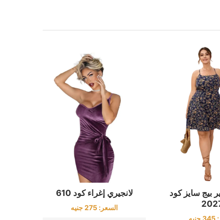
 بيج سايز كود
لانجيري إغراء كود 610
202
السعر:
275
جنيه
:
345
جنيه