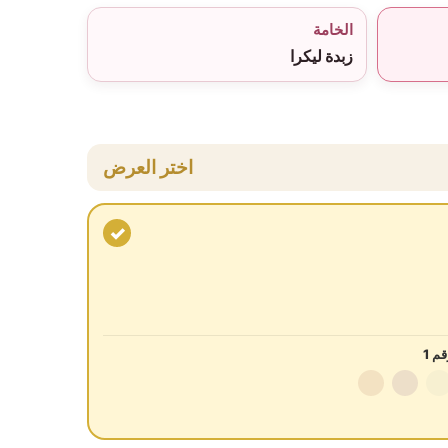
الخامة
زبدة ليكرا
اختر العرض
✓
م 1