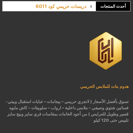
دريسات حريمي كود 6011
أحدث المنتجات
لانجري مشجر كود 9643
كاش مايوه برباط كود 1522
كاش مايوه مشجر كود 1519
بيجامات عرايس حريمي اسود كود 225
هدوم بنات للملابس الحريمي
تسوق بأفضل الأسعار ( لانجري حريمي – بيجامات – عبايات استقبال وبيتي-
فساتين شتوي وصيفي – ملابس داخلية – ارواب – سلوبيتات – كاش مايوه
قصير وطويل للعرايس ) من أجود الخامات بمقاسات فري سايز وبيج سايز
تلبيس حتى 120 كيلو