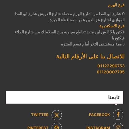
فرع الهرم
9 شارع ابو الفدا من شارع الهرم محطة شارع العريش شارع ابو الفدا
الموازي لشارع عز الدين عمر – محافظة الجيزة
فرع الاسكندرية
فكتوريا 25 ش ابن منقذ تقاطع سيبويه برج السلاملك من شارع الجلاء
فيكتوريا
ناصية مستشفى الثغر أمام قسم المنتزه
للاتصال بنا على الأرقام التالية
01122296753
01120007795
تابعنا
TWITTER
FACEBOOK
PINTEREST
INSTAGRAM