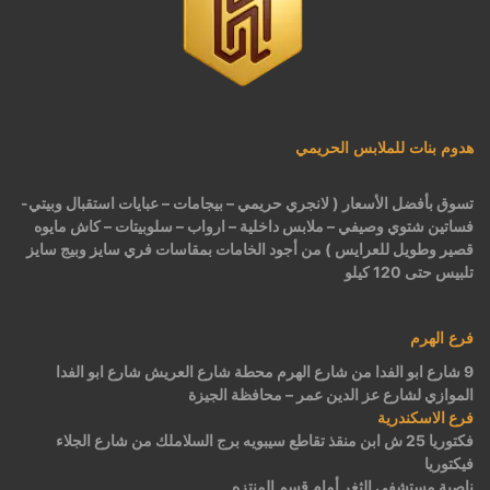
هدوم بنات للملابس الحريمي
تسوق بأفضل الأسعار ( لانجري حريمي – بيجامات – عبايات استقبال وبيتي-
فساتين شتوي وصيفي – ملابس داخلية – ارواب – سلوبيتات – كاش مايوه
قصير وطويل للعرايس ) من أجود الخامات بمقاسات فري سايز وبيج سايز
تلبيس حتى 120 كيلو
فرع الهرم
9 شارع ابو الفدا من شارع الهرم محطة شارع العريش شارع ابو الفدا
الموازي لشارع عز الدين عمر – محافظة الجيزة
فرع الاسكندرية
فكتوريا 25 ش ابن منقذ تقاطع سيبويه برج السلاملك من شارع الجلاء
فيكتوريا
ناصية مستشفى الثغر أمام قسم المنتزه