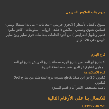
هدوم بنات للملابس الحريمي
تسوق بأفضل الأسعار ( لانجري حريمي – بيجامات – عبايات استقبال وبيتي-
فساتين شتوي وصيفي – ملابس داخلية – ارواب – سلوبيتات – كاش مايوه
قصير وطويل للعرايس ) من أجود الخامات بمقاسات فري سايز وبيج سايز
تلبيس حتى 120 كيلو
فرع الهرم
9 شارع ابو الفدا من شارع الهرم محطة شارع العريش شارع ابو الفدا
الموازي لشارع عز الدين عمر – محافظة الجيزة
فرع الاسكندرية
فكتوريا 25 ش ابن منقذ تقاطع سيبويه برج السلاملك من شارع الجلاء
فيكتوريا
ناصية مستشفى الثغر أمام قسم المنتزه
للاتصال بنا على الأرقام التالية
01122296753