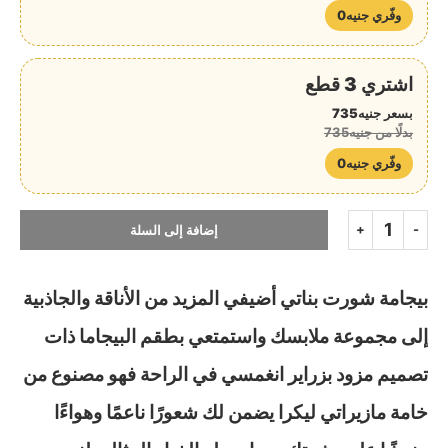
وفّري جنيه0
اشتري 3 قطع
بسعر جنيه735
بدلًا من جنيه735
وفّري جنيه0
إضافة إلى السلة
بيجامة شورت بناتي أضيفي المزيد من الأناقة والجاذبية
إلى مجموعة ملابسك واستمتعي بطقم البيجاما ذات
تصميم مزود بزراير انغمسي في الراحة فهو مصنوع من
خامة مازيراتي ليكرا يضمن لك شعورًا ناعمًا وهواءًا