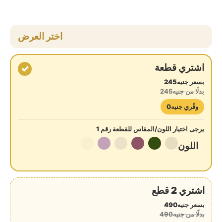
اختر العرض
اشتري قطعة
✓
بسعر جنيه245
بدلًا من جنيه245
وفّري جنيه0
يرجى اختيار اللون/المقاس للقطعة رقم 1
اللون
اشتري 2 قطع
بسعر جنيه490
بدلًا من جنيه490