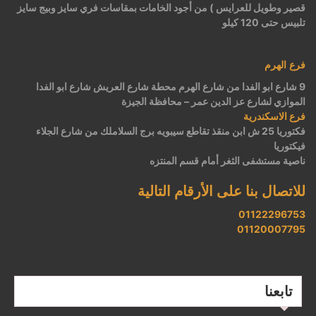
قصير وطويل للعرايس ) من أجود الخامات بمقاسات فري سايز وبيج سايز
تلبيس حتى 120 كيلو
فرع الهرم
9 شارع ابو الفدا من شارع الهرم محطة شارع العريش شارع ابو الفدا
الموازي لشارع عز الدين عمر – محافظة الجيزة
فرع الاسكندرية
فكتوريا 25 ش ابن منقذ تقاطع سيبويه برج السلاملك من شارع الجلاء
فيكتوريا
ناصية مستشفى الثغر أمام قسم المنتزه
للاتصال بنا على الأرقام التالية
01122296753
01120007795
تابعنا