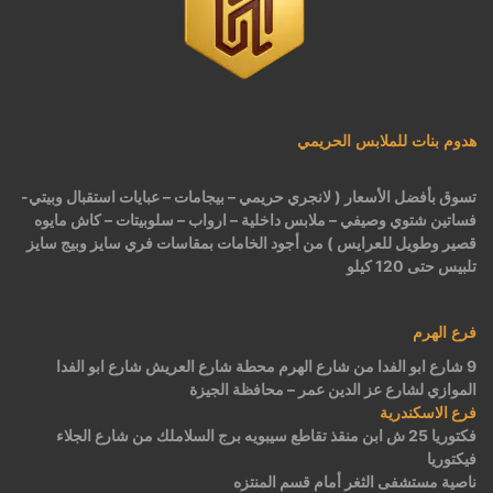
هدوم بنات للملابس الحريمي
تسوق بأفضل الأسعار ( لانجري حريمي – بيجامات – عبايات استقبال وبيتي-
فساتين شتوي وصيفي – ملابس داخلية – ارواب – سلوبيتات – كاش مايوه
قصير وطويل للعرايس ) من أجود الخامات بمقاسات فري سايز وبيج سايز
تلبيس حتى 120 كيلو
فرع الهرم
9 شارع ابو الفدا من شارع الهرم محطة شارع العريش شارع ابو الفدا
الموازي لشارع عز الدين عمر – محافظة الجيزة
فرع الاسكندرية
فكتوريا 25 ش ابن منقذ تقاطع سيبويه برج السلاملك من شارع الجلاء
فيكتوريا
ناصية مستشفى الثغر أمام قسم المنتزه