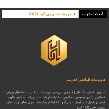
لانجري مشجر كود 9643
أحدث المنتجات
كاش مايوه برباط كود 1522
كاش مايوه مشجر كود 1519
بيجامات عرايس حريمي اسود كود 225
هدوم بنات للملابس الحريمي
تسوق بأفضل الأسعار ( لانجري حريمي – بيجامات – عبايات استقبال وبيتي-
فساتين شتوي وصيفي – ملابس داخلية – ارواب – سلوبيتات – كاش مايوه
قصير وطويل للعرايس ) من أجود الخامات بمقاسات فري سايز وبيج سايز
تلبيس حتى 120 كيلو