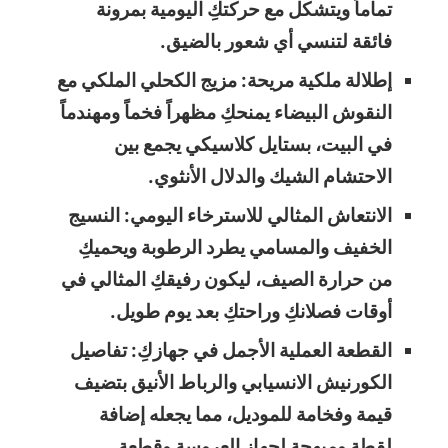
تماماً ويتشكل مع حركتكِ اليومية بمرونة
فائقة لتنسي أي شعور بالضيق.
إطلالة ملكية مريحة: مزيج الكحلي الملكي مع
النقوش البيضاء يمنحكِ مظهراً فخماً ومهندماً
في البيت، بستايل كلاسيكي يجمع بين
الاحتشام الشيك والدلال الأنثوي.
الانتعاش المثالي للاسترخاء اليومي: النسيج
الخفيف والمسامي يطرد الرطوبة ويحميكِ
من حرارة الصيف، ليكون رفيقكِ المثالي في
أوقات فصلانكِ وراحتكِ بعد يوم طويل.
القطعة العملية الأجمل في جهازكِ: تفاصيل
الكورنيش الانسيابي والرباط الأنيق بتضيف
قيمة وفخامة للموديل، مما يجعله إضافة
لقطة ومبهجة لجهاز العروسة وقطعة