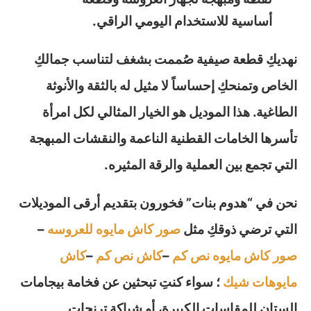
أساسية للاستخدام اليومي الراقي.
نهديكِ قطعة صيفية صُممت بشغف لتناسب جمالكِ
الخاص وتمنحكِ إحساساً لا مثيل له بالثقة والأنوثة
الطاغية. هذا الموديل هو الخيار المثالي لكل امرأة
تأسرها الخامات القطنية الناعمة والنقشات المبهجة
التي تجمع بين العملية والرقة المثيره.
نحن في “هدوم بنات” فخورون بتقديم أرقى الموديلات
التي ترضي ذوقكِ مثل
صور كاش مايوه للعروسه
–
صور كاش مايوه نص كم
–
كاش نص كم
–
كاش
مايوهات شيك
؛ سواء كنتِ تبحثين عن فخامة بيجامات
الستان للمقاسات الكبيرة، أو شياكة ترنجات