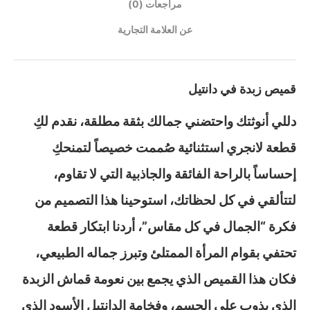
مراجعات (0)
عن العلامة التجارية
قميص زبدة في دانتيل
دللي أنوثتك واحتضني جمالك بثقة مطلقة، نقدم لكِ
قطعة لانجري استثنائية صُممت خصيصاً لتمنحكِ
إحساساً بالراحة الفائقة والجاذبية التي لا تقاوم،
لتتألقي في كل لحظاتك، استوحينا هذا التصميم من
فكرة “الجمال في كل مقاس”، أردنا ابتكار قطعة
تحتفي بقوام المرأة الممتلئ وتبرز جماله الطبيعي،
فكان هذا القميص الذي يجمع بين نعومة قماش الزبدة
الذي يذوب على الجسم، وفخامة الدانتيل الأسود الذي