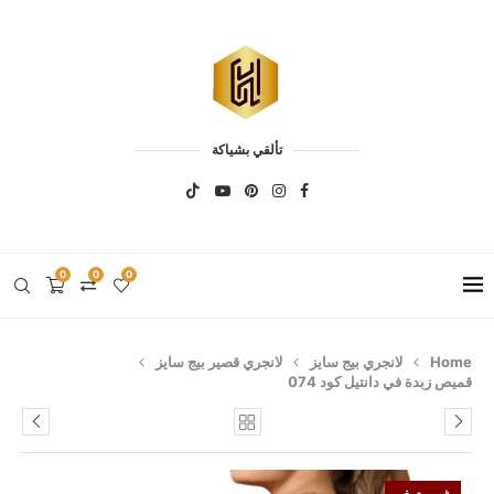
تألقي بشياكة
0
0
0
Home
لانجري بيج سايز
لانجري قصير بيج سايز
قميص زبدة في دانتيل كود 074