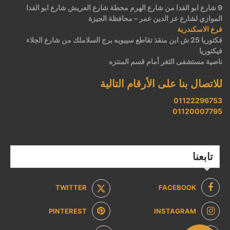
9 شارع ابو الفدا من شارع الهرم محطة شارع العريش شارع ابو الفدا
الموازي لشارع عز الدين عمر – محافظة الجيزة
فرع الاسكندرية
فكتوريا 25 ش ابن منقذ تقاطع سيبويه برج السلاملك من شارع الجلاء
فيكتوريا
ناصية مستشفى الثغر أمام قسم المنتزه
للاتصال بنا على الأرقام التالية
01122296753
01120007795
تابعنا
TWITTER
FACEBOOK
PINTEREST
INSTAGRAM