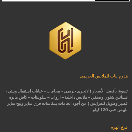
لانجري مشجر كود 9643
كاش مايوه برباط كود 1522
كاش مايوه مشجر كود 1519
بيجامات عرايس حريمي اسود كود 225
هدوم بنات للملابس الحريمي
تسوق بأفضل الأسعار ( لانجري حريمي – بيجامات – عبايات استقبال وبيتي-
فساتين شتوي وصيفي – ملابس داخلية – ارواب – سلوبيتات – كاش مايوه
قصير وطويل للعرايس ) من أجود الخامات بمقاسات فري سايز وبيج سايز
تلبيس حتى 120 كيلو
فرع الهرم