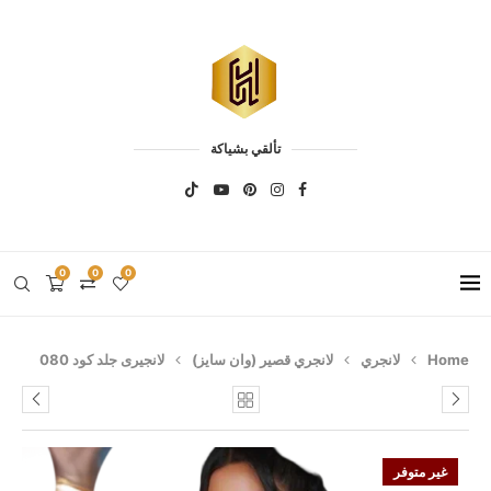
تألقي بشياكة
0
0
0
Home
لانجري
لانجري قصير (وان سايز)
لانجيرى جلد كود 080
غير متوفر