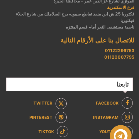
الموازي لشارع عز الدين عمر – محافظة الجيزة
فرع الاسكندرية
فكتوريا 25 ش ابن منقذ تقاطع سيبويه برج السلاملك من شارع الجلاء
فيكتوريا
ناصية مستشفى الثغر أمام قسم المنتزه
للاتصال بنا على الأرقام التالية
01122296753
01120007795
تابعنا
TWITTER
FACEBOOK
PINTEREST
INSTAGRAM
TIKTOK
YOUTUBE