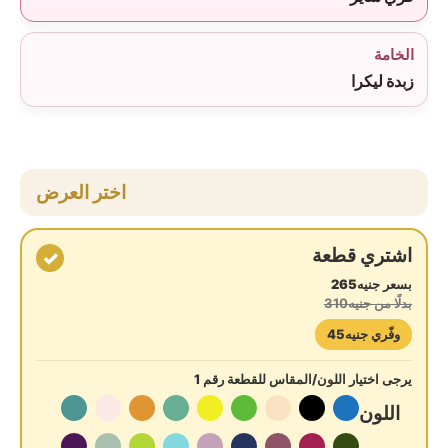
الخامة
زبدة ليكرا
اختر العرض
اشتري قطعة
✓
بسعر جنيه265
بدلًا من جنيه310
وفّري جنيه45
يرجى اختيار اللون/المقاس للقطعة رقم 1
اللون