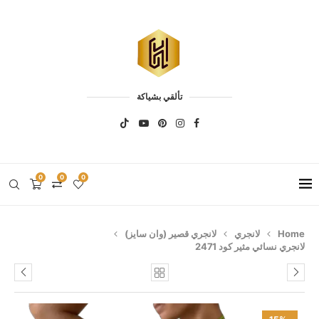
تألقي بشياكة
0
0
0
Home
لانجري
لانجري قصير (وان سايز)
لانجري نسائي مثير كود 2471