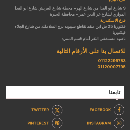
9 شارع ابو الفدا من شارع الهرم محطة شارع العريش شارع ابو الفدا
الموازي لشارع عز الدين عمر – محافظة الجيزة
فرع الاسكندرية
فكتوريا 25 ش ابن منقذ تقاطع سيبويه برج السلاملك من شارع الجلاء
فيكتوريا
ناصية مستشفى الثغر أمام قسم المنتزه
للاتصال بنا على الأرقام التالية
01122296753
01120007795
تابعنا
TWITTER
FACEBOOK
PINTEREST
INSTAGRAM