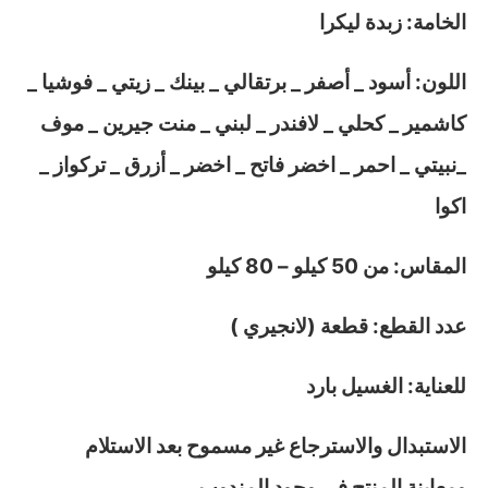
الخامة: زبدة ليكرا
اللون: أسود _ أصفر _ برتقالي _ بينك _ زيتي _ فوشيا _
كاشمير _ كحلي _ لافندر _ لبني _ منت جيرين _ موف
_نبيتي _ احمر _ اخضر فاتح _ اخضر _ أزرق _ تركواز _
اكوا
المقاس: من 50 كيلو – 80 كيلو
عدد القطع: قطعة (لانجيري )
للعناية: الغسيل بارد
الاستبدال والاسترجاع غير مسموح بعد الاستلام
ومعاينة المنتج في وجود المندوب.