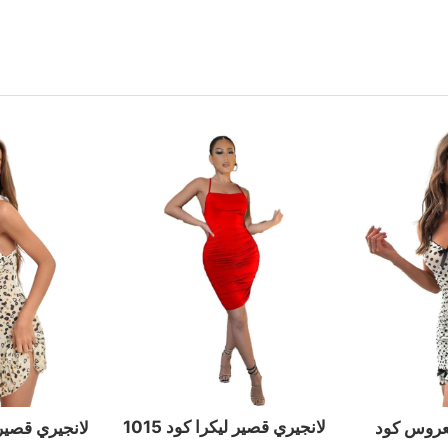
لانجيري قصير ليكرا كود 1015
لعروس كود
لانجيري قصير 