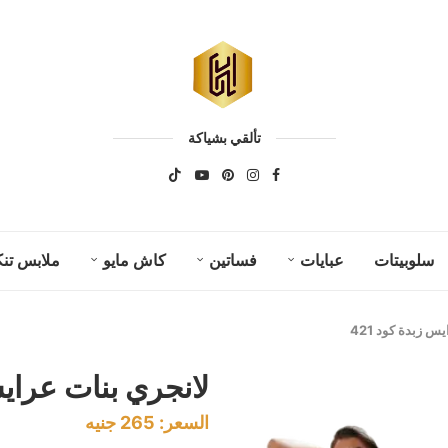
تألقي بشياكة
سلوبيتات
عبايات
فساتين
كاش مايو
ملابس تنك
س زبدة كود 421
لانجري بنات عرايس 
السعر:
265
جنيه