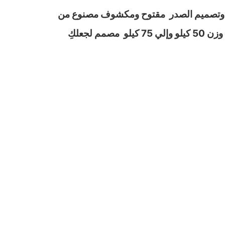
ات وتصميم الصدر مقتوح ومكشوف مصنوع من
خامة زبده ليكرا خامة ناعمة وطرية تساعدك علي الراحة اثناء الارتداء يناسب ذو الأوزان الصغيرة الذي تبدأ من وزن 50 كيلو وإلي 75 كيلو مصمم لجعلكِ