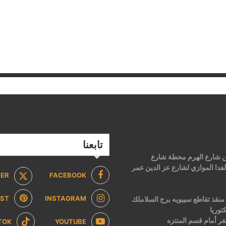
تابعنا
 من شارع الهرم محطة شارع
فدا الموازي لشارع عز الدين عمر
TER
FACEBOOK
EST
INSTAGRAM
2 ش ابن منقذ تقاطع سيبويه برج السلاملك
توريا
ر أمام قسم المنتزه
TOK
YOUTUBE