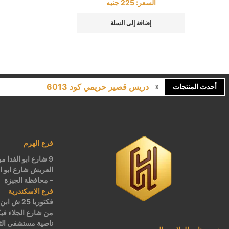
السعر:
225
جنيه
إضافة إلى السلة
دريس قصير حريمي كود 6013
أحدث المنتجات
فرع الهرم
9 شارع ابو الفدا
العريش شارع ابو ال
– محافظة الجيزة
فرع الاسكندرية
فكتوريا 5
من شارع الجلاء فيك
ناصية مستشفى الثغ