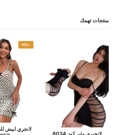
منتجات تهمك
-10%
لانجري ابيض ل
لانجيري مثير كود 8034