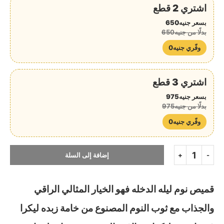
اشتري 2 قطع
بسعر جنيه650
بدلًا من جنيه650
وفّري جنيه0
اشتري 3 قطع
بسعر جنيه975
بدلًا من جنيه975
وفّري جنيه0
إضافة إلى السلة
قميص نوم ليله الدخله فهو الخيار المثالي
الراقي
والجذاب مع ثوب النوم المصنوع من خامة زبده ليكرا