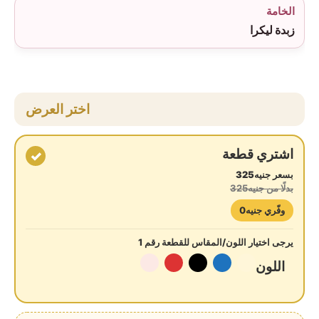
الخامة
زبدة ليكرا
اختر العرض
اشتري قطعة
✓
بسعر جنيه325
بدلًا من جنيه325
وفّري جنيه0
يرجى اختيار اللون/المقاس للقطعة رقم 1
اللون