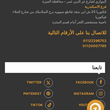
الموازي لشارع عز الدين عمر – محافظة الجيزة
فرع الاسكندرية
فكتوريا 25 ش ابن منقذ تقاطع سيبويه برج السلاملك من شارع الجلاء
فيكتوريا
ناصية مستشفى الثغر أمام قسم المنتزه
للاتصال بنا على الأرقام التالية
01122296753
01120007795
تابعنا
TWITTER
FACEBOOK
PINTEREST
INSTAGRAM
TIKTOK
YOUTUBE