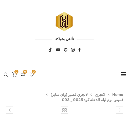
تألقي بشياكة
0
0
0
Home
لانجري
لانجري قصير (وان سايز)
قميص نوم ليله الدخله كود 9025 _ 093