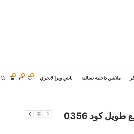
0
0
0
ر
ملابس داخلية نسائية
بانتي وبرا لانجري
يل كود 0356