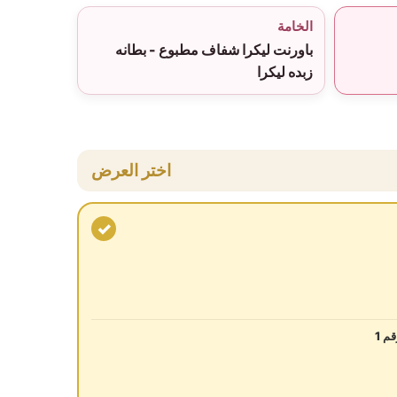
الخامة
باورنت ليكرا شفاف مطبوع - بطانه
زبده ليكرا
اختر العرض
✓
م 1