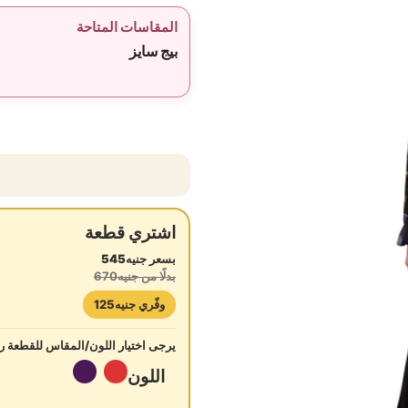
المقاسات المتاحة
بيج سايز
اشتري قطعة
بسعر جنيه545
بدلًا من جنيه670
وفّري جنيه125
يرجى اختيار اللون/المقاس للقطعة رق
اللون