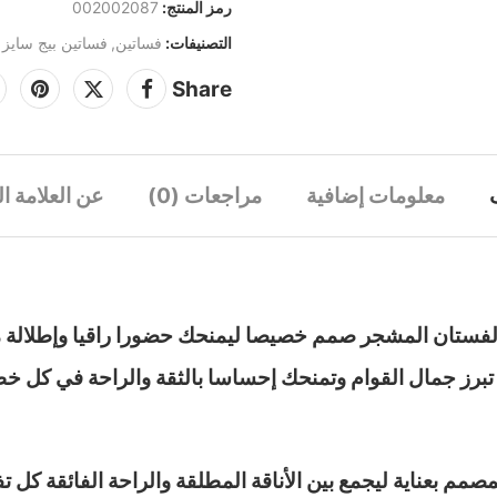
رمز المنتج:
002002087
التصنيفات:
فساتين
,
فساتين بيج سايز
Share
معلومات إضافية
مراجعات (0)
عن العلامة ال
هذا الفستان المشجر صمم خصيصا ليمنحك حضورا راقيا وإطلالة 
ة تبرز جمال القوام وتمنحك إحساسا بالثقة والراحة في كل خط
صمم بعناية ليجمع بين الأناقة المطلقة والراحة الفائقة كل 