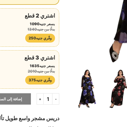
اشتري 2 قطع
بسعر جنيه1090
بدلًا من جنيه1340
وفّري جنيه250
اشتري 3 قطع
بسعر جنيه1635
بدلًا من جنيه2010
وفّري جنيه375
إضافة إلى السل
دريس مشجر واسع طويل تألقي 