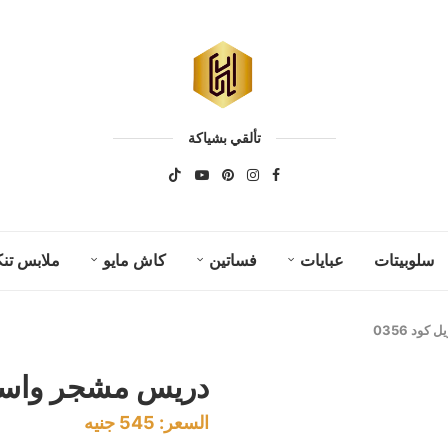
تألقي بشياكة
سلوبيتات
عبايات
فساتين
كاش مايو
ملابس تنك
ود 0356
دريس مشجر واسع طو
السعر:
545
جنيه