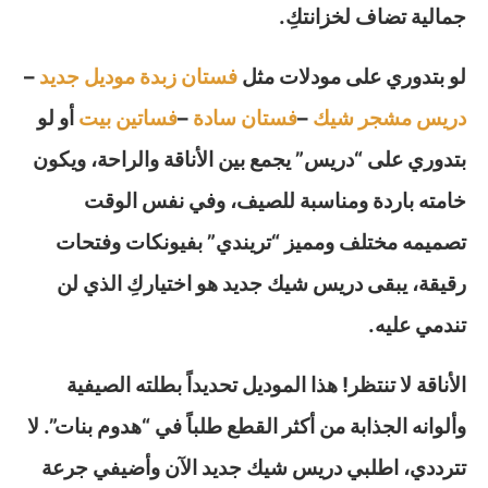
جمالية تضاف لخزانتكِ.
لو بتدوري على مودلات مثل
فستان زبدة موديل جديد
–
دريس مشجر شيك
–
فستان سادة
–
فساتين بيت
أو لو
بتدوري على “دريس” يجمع بين الأناقة والراحة، ويكون
خامته باردة ومناسبة للصيف، وفي نفس الوقت
تصميمه مختلف ومميز “تريندي” بفيونكات وفتحات
رقيقة، يبقى دريس شيك جديد هو اختياركِ الذي لن
تندمي عليه.
الأناقة لا تنتظر! هذا الموديل تحديداً بطلته الصيفية
وألوانه الجذابة من أكثر القطع طلباً في “هدوم بنات”. لا
تترددي، اطلبي دريس شيك جديد الآن وأضيفي جرعة