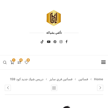
تألقي بشياكة
1
0
0
Home
فساتين
فساتين فري سايز
دريس شيك جديد كود 159