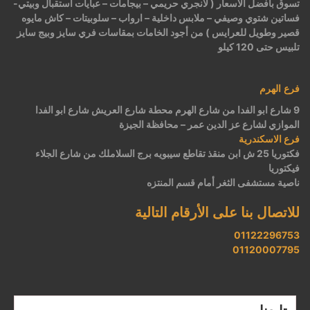
تسوق بأفضل الأسعار ( لانجري حريمي – بيجامات – عبايات استقبال وبيتي-
فساتين شتوي وصيفي – ملابس داخلية – ارواب – سلوبيتات – كاش مايوه
قصير وطويل للعرايس ) من أجود الخامات بمقاسات فري سايز وبيج سايز
تلبيس حتى 120 كيلو
فرع الهرم
9 شارع ابو الفدا من شارع الهرم محطة شارع العريش شارع ابو الفدا
الموازي لشارع عز الدين عمر – محافظة الجيزة
فرع الاسكندرية
فكتوريا 25 ش ابن منقذ تقاطع سيبويه برج السلاملك من شارع الجلاء
فيكتوريا
ناصية مستشفى الثغر أمام قسم المنتزه
للاتصال بنا على الأرقام التالية
01122296753
01120007795