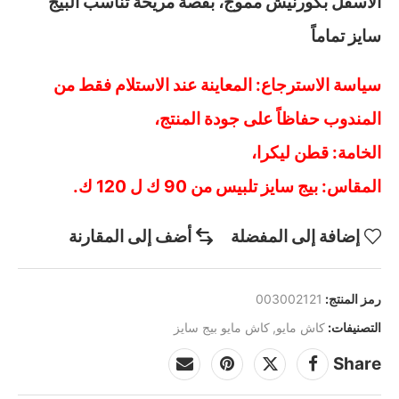
الأسفل بكورنيش مموج، بقصة مريحة تناسب البيج
سايز تماماً
سياسة الاسترجاع: المعاينة عند الاستلام فقط من
المندوب حفاظاً على جودة المنتج،
الخامة: قطن ليكرا،
المقاس: بيج سايز تلبيس من 90 ك ل 120 ك.
إضافة إلى المفضلة
أضف إلى المقارنة
رمز المنتج:
003002121
التصنيفات:
كاش مايو
,
كاش مايو بيج سايز
Share