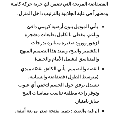
الفضفاضة المريحة التي تضمن لكِ حرية حركة كاملة
ومظهراً في غاية الجاذبية والترتيب داخل المنزل.
يأتي الموديل بلون أرضية كريمي دافئ
وناعم، مغطى بالكامل بطبعات مشجرة
لزهور وورود صغيرة متناثرة بدرجات
الكشمير والبيج، ويمتد هذا التصميم المبهج
والمتناسق ليشمل الأمام والخلفi
القصة والتصميم: يأتي الكاش بقصّة ميدي
(متوسط الطول) فضفاضة وانسيابية،
تنسدل برفق حول الجسم لتخفي أي عيوب
وتوفر راحة مطلقة تناسب مقاسات البيج
سايز بامتياز.
الرقبة والصدر: يتميز بفتحة صدر مربعة أنيقة،