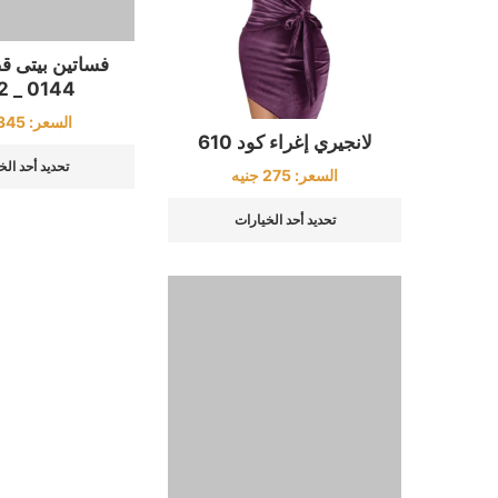
لانجيري إغراء كود 610
فساتين بيتى ق
0144 _ 2552
السعر:
275
جنيه
السعر:
345
تحديد أحد الخيارات
تحديد أحد الخ