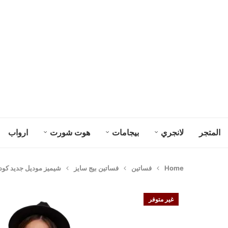
المتجر
لانجري
بيجامات
هوت شورت
ارواب
Home
فساتين
فساتين بيج سايز
شيميز موديل جديد كود 515
غير متوفر