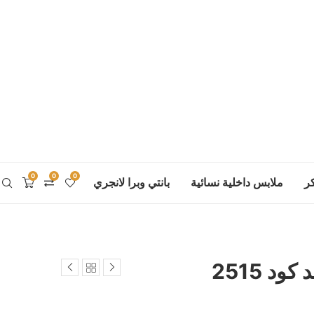
0
0
0
ر
ملابس داخلية نسائية
بانتي وبرا لانجري
د 2515