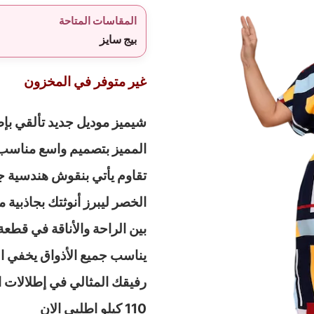
المقاسات المتاحة
بيج سايز
غير متوفر في المخزون
شيميز موديل جديد تألقي بإط
المميز بتصميم واسع مناسب ل
تقاوم يأتي بنقوش هندسية جري
الخصر ليبرز أنوثتك بجاذبية م
بين الراحة والأناقة في قط
يناسب جميع الأذواق يخفي العي
110 كيلو اطلبي الان