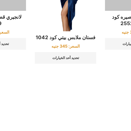
صيره كود
فستان ملابس بيتي كود 1042
لانجيري قط
9
السعر:
345
جنيه
جنيه
السعر
تحديد أحد الخيارات
يارات
تحديد 