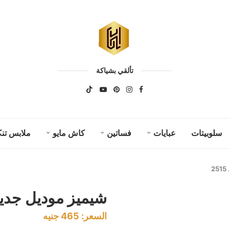
تألقي بشياكة
سلوبيتات
عبايات
فساتين
كاش مايو
ملابس تنك
2
شيميز موديل جديد كو
السعر:
465
جنيه