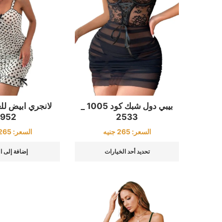
بيبي دول شبك كود 1005 _
لانجري ابيض ل
2533
952
السعر:
265
جنيه
السعر:
265
تحديد أحد الخيارات
إضافة إلى ا