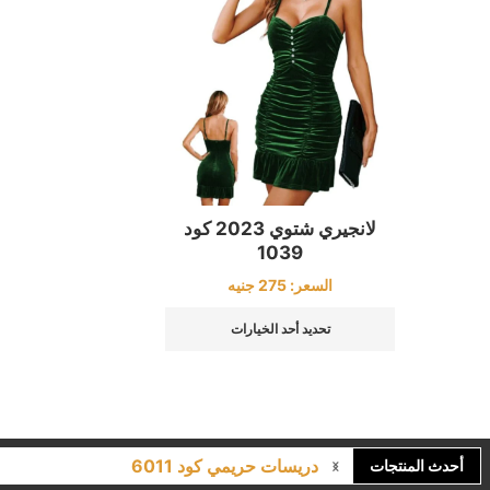
لانجيري شتوي 2023 كود
1039
السعر:
275
جنيه
تحديد أحد الخيارات
دريسات حريمي كود 6011
أحدث المنتجات
لانجري مشجر كود 9643