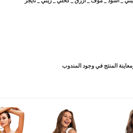
بني _ أسود _ موف _ ازرق _ كحلي _ زيتي _ تايجر
معاينة المنتج في وجود المندوب