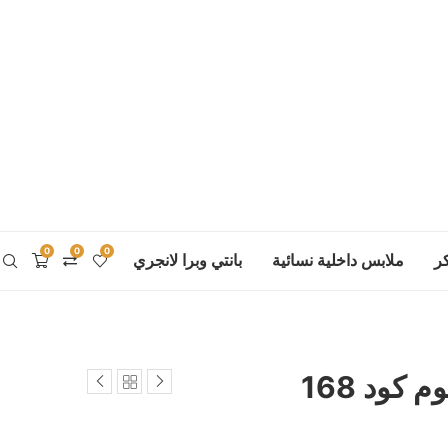
0
0
0
ر
ملابس داخلية نسائية
بانتي وبرا لانجري
كود 168