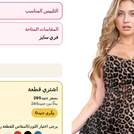
التلبيس المناسب
المقاسات المتاحة
فري سايز
اشتري قطعة
بسعر جنيه295
بدلًا من جنيه295
وفّري جنيه0
يرجى اختيار اللون/المقاس للقطعة رق