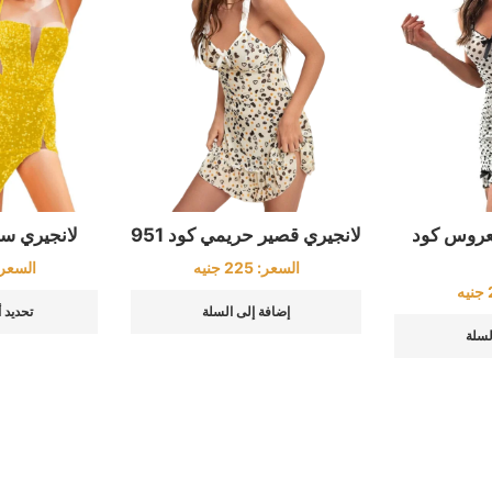
لانجيري سوار
لعروس كود
لانجيري قصير حريمي كود 951
السعر
السعر:
225
جنيه
جنيه
تحديد 
إضافة إلى السلة
لسلة