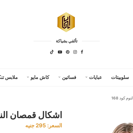
تألقي بشياكة
سلوبيتات
عبايات
فساتين
كاش مايو
ملابس تنك
م كود 168
اشكال قمصان النوم 
السعر:
295
جنيه