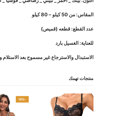
اللون: بينك _ احمر _ نبيتي _ رصاصي _ فوشيا _ ل
المقاس: من 50 كيلو – 80 كيلو
عدد القطع: قطعه (قميص)
للعناية: الغسيل بارد
الاستبدال والاسترجاع غير مسموح بعد الاستلام و
منتجات تهمك
-10%