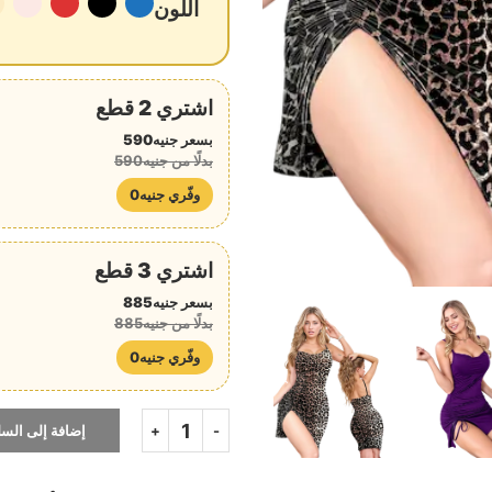
اللون
اشتري 2 قطع
بسعر جنيه590
بدلًا من جنيه590
وفّري جنيه0
اشتري 3 قطع
بسعر جنيه885
بدلًا من جنيه885
وفّري جنيه0
إضافة إلى السل