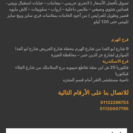
تسوق بأفضل الأسعار ( لانجري حريمي – بيجامات – عبايات استقبال وبيتي-
فساتين شتوي وصيفي – ملابس داخلية – ارواب – سلوبيتات – كاش مايوه
قصير وطويل للعرايس ) من أجود الخامات بمقاسات فري سايز وبيج سايز
تلبيس حتى 120 كيلو
فرع الهرم
9 شارع ابو الفدا من شارع الهرم محطة شارع العريش شارع ابو الفدا
الموازي لشارع عز الدين عمر – محافظة الجيزة
فرع الاسكندرية
فكتوريا 25 ش ابن منقذ تقاطع سيبويه برج السلاملك من شارع الجلاء
فيكتوريا
ناصية مستشفى الثغر أمام قسم المنتزه
للاتصال بنا على الأرقام التالية
01122296753
01120007795