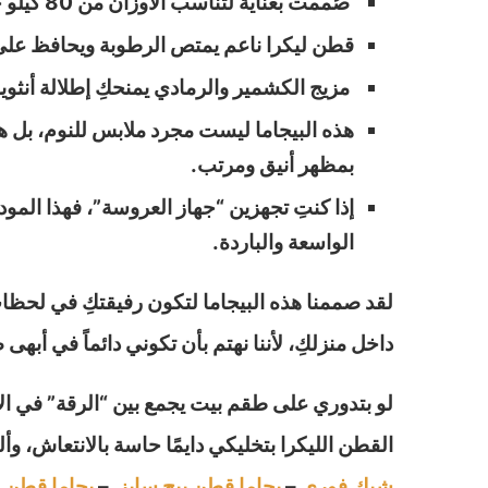
صُممت بعناية لتناسب الأوزان من 80 كيلو حتى 110 كيلو مع توفير وسع مريح جداً.
قطن ليكرا ناعم يمتص الرطوبة ويحافظ عل
مزيج الكشمير والرمادي يمنحكِ إطلالة أنثوي
هذه البيجاما ليست مجرد ملابس للنوم، بل هي
بمظهر أنيق ومرتب.
إذا كنتِ تجهزين “جهاز العروسة”، فهذا الم
الواسعة والباردة.
لقد صممنا هذه البيجاما لتكون رفيقتكِ في لحظات
داخل منزلكِ، لأننا نهتم بأن تكوني دائماً في أبهى
لو بتدوري على طقم بيت يجمع بين “الرقة” في الأل
القطن الليكرا بتخليكي دايمًا حاسة بالانتعاش، و
شيك فوري
–
بجاما قطن بيج سايز
–
بجاما قطن 