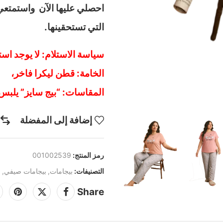
احصلي عليها الآن واستمتعي 
التي تستحقينها.
سياسة الاستلام: لا يوجد استب
الخامة: قطن ليكرا فاخر،
المقاسات: “بيج سايز” يلبس من 80 كيلو حتى 0
إضافة إلى المفضلة
رمز المنتج:
001002539
التصنيفات:
بيجامات
,
بيجامات صيفي
,
م
Share