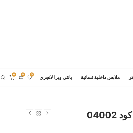
0
0
0
ر
ملابس داخلية نسائية
بانتي وبرا لانجري
04002