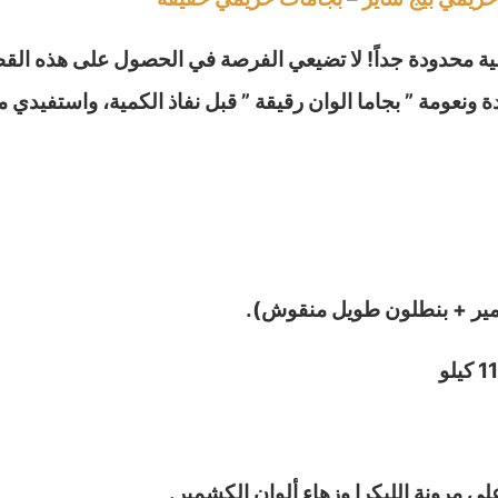
كمية محدودة جداً! لا تضيعي الفرصة في الحصول على هذه القط
نعومة ” بجاما الوان رقيقة ” قبل نفاذ الكمية، واستفيدي م
ير + بنطلون طويل منقوش).
لى مرونة الليكرا وزهاء ألوان الكشمير.