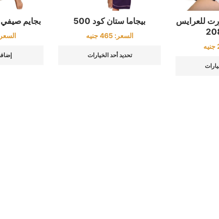
بجايم صيفي بنا
رت للعرايس
بيجاما ستان كود 500
السعر
السعر:
465
جنيه
جنيه
إضافة
تحديد أحد الخيارات
يارات