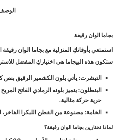
الوصف
بجاما الوان رقيقة
استمتعي بأوقاتكِ المنزلية مع بجاما الوان رقيقة
ستكون هذه البيجاما هي اختياركِ المفضل للاستر
التيشرت: يأتي بلون الكشمير الرقيق بنص كم، مزين بطبعة “Best Friends” اللطيفة التي تضفي لم
البنطلون: يتميز بلونه الرمادي الفاتح الم
حرية حركة مثالية.
الخامة: مصنوعة من القطن الليكرا الفاخر، ل
لماذا تختارين بجاما الوان رقيقة؟