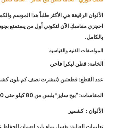
الألوان الرقيقة هي الأكثر طلباً هذا الموسم وال
احجزي مقاسكِ الآن لتكوني أول من يستمتع بجودة و
بالكامل.
المواصفات الفنية والقياسية
الخامة: قطن ليكرا فاخر،
عدد القطع: قطعتين (تيشرت نصف كم بلون كشم
المقاسات: “بيج سايز” يلبس من 80 كيلو حتى 110 كيلو
الألوان : كشمير
تعليمات العناية: يغسل بماء بارد لضمان الحفاظ ع