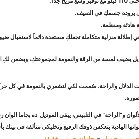
ى برودة جسمكِ في الصيف.
ة هادئة ومنظمة.
 إطلالة منزلية متكاملة تجعلكِ مستعدة دائماً لاستقبال ضي
وديل يضيف لمسة من الرقة والنعومة لمجموعتكِ، ويضمن لكِ ا
 الدلال والراحة، صُممت لكي لتشعري بالنعومة في كل حركة، 
 صورة.
وان و”الراحة” في التلبيس، يبقى الموديل ده بجاما الوان رق
ألوانها الهادية بتعكس ذوقك الرفيع وتخليكي متألقة في بيتك 
حريمي بيج سايز
–
بجامات حريمي خفيفة