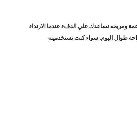
مة ومريحه تساعدك علي الدفء عندما الارتداء
وحتي 75 كيلو استعدي للشعور بالثقة والراحة طوال اليوم. سواء كنت تستخدمينه