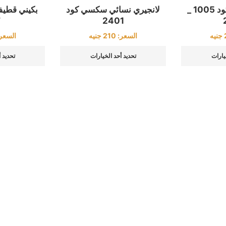
بيبي دول شبك كود 1005 _
لانجيري نسائي سكسي كود
بكيني قطيف
7
2401
جنيه
السعر:
210
جنيه
السعر
يارات
تحديد أحد الخيارات
تحديد 