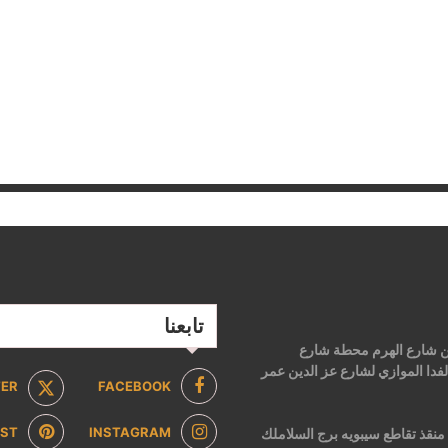
تابعنا
 من شارع الهرم محطة شارع
فدا الموازي لشارع عز الدين عمر
TER
FACEBOOK
EST
INSTAGRAM
2 ش ابن منقذ تقاطع سيبويه برج السلاملك