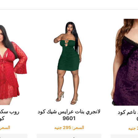
لانجري بنات عرايس شيك كود
روب سكس
ناعم كود
9601
كود8
السعر:
295
جنيه
السعر
جنيه