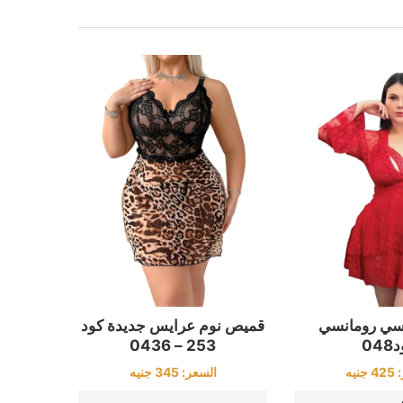
قميص نوم عرايس جديدة كود
ي رومانسي
253 – 0436
04
السعر:
345
جنيه
:
425
جنيه