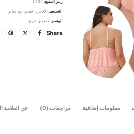
رمز المنتج:
0137
التصنيف:
لانجري قصير بيج سايز
الوسم:
لانجري جرئ
Share
معلومات إضافية
مراجعات (0)
عن العلامة ال