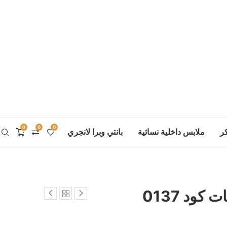
0
0
0
ر
ملابس داخلية نسائية
بانتي وبرا لانجري
كود 0137