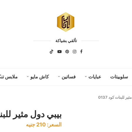
تألقي بشياكة
سلوبيتات
عبايات
فساتين
كاش مايو
ملابس تنك
ير للبنات كود 0137
بيبي دول مثير للبنات 
السعر:
210
جنيه