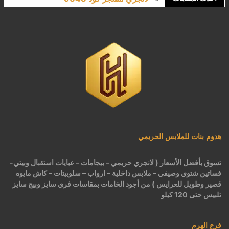
كاش مايوه برباط كود 1522
كاش مايوه مشجر كود 1519
بيجامات عرايس حريمي اسود كود 225
هدوم بنات للملابس الحريمي
تسوق بأفضل الأسعار ( لانجري حريمي – بيجامات – عبايات استقبال وبيتي-
فساتين شتوي وصيفي – ملابس داخلية – ارواب – سلوبيتات – كاش مايوه
قصير وطويل للعرايس ) من أجود الخامات بمقاسات فري سايز وبيج سايز
تلبيس حتى 120 كيلو
فرع الهرم