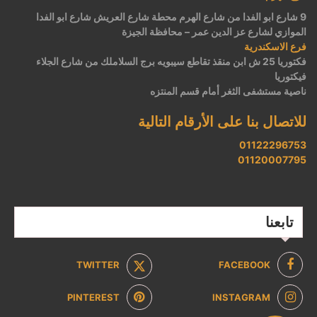
9 شارع ابو الفدا من شارع الهرم محطة شارع العريش شارع ابو الفدا
الموازي لشارع عز الدين عمر – محافظة الجيزة
فرع الاسكندرية
فكتوريا 25 ش ابن منقذ تقاطع سيبويه برج السلاملك من شارع الجلاء
فيكتوريا
ناصية مستشفى الثغر أمام قسم المنتزه
للاتصال بنا على الأرقام التالية
01122296753
01120007795
تابعنا
TWITTER
FACEBOOK
PINTEREST
INSTAGRAM