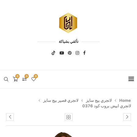
تألقي بشياكة
0
0
0
Home
لانجري بيج سايز
لانجري قصير بيج سايز
لانجري ابيض بروب كود 0376