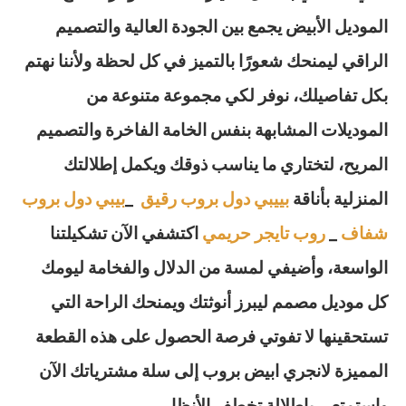
الموديل الأبيض يجمع بين الجودة العالية والتصميم
الراقي ليمنحك شعورًا بالتميز في كل لحظة ولأننا نهتم
بكل تفاصيلك، نوفر لكي مجموعة متنوعة من
الموديلات المشابهة بنفس الخامة الفاخرة والتصميم
المريح، لتختاري ما يناسب ذوقك ويكمل إطلالتك
المنزلية بأناقة
بييبي دول بروب رقيق
_
بيبي دول بروب
شفاف
_
روب تايجر حريمي
اكتشفي الآن تشكيلتنا
الواسعة، وأضيفي لمسة من الدلال والفخامة ليومك
كل موديل مصمم ليبرز أنوثتك ويمنحك الراحة التي
تستحقينها لا تفوتي فرصة الحصول على هذه القطعة
المميزة لانجري ابيض بروب إلى سلة مشترياتك الآن
واستمتعي بإطلالة تخطف الأنظار.