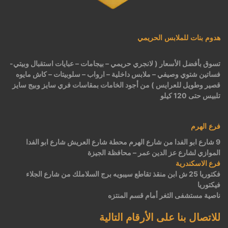
هدوم بنات للملابس الحريمي
تسوق بأفضل الأسعار ( لانجري حريمي – بيجامات – عبايات استقبال وبيتي-
فساتين شتوي وصيفي – ملابس داخلية – ارواب – سلوبيتات – كاش مايوه
قصير وطويل للعرايس ) من أجود الخامات بمقاسات فري سايز وبيج سايز
تلبيس حتى 120 كيلو
فرع الهرم
9 شارع ابو الفدا من شارع الهرم محطة شارع العريش شارع ابو الفدا
الموازي لشارع عز الدين عمر – محافظة الجيزة
فرع الاسكندرية
فكتوريا 25 ش ابن منقذ تقاطع سيبويه برج السلاملك من شارع الجلاء
فيكتوريا
ناصية مستشفى الثغر أمام قسم المنتزه
للاتصال بنا على الأرقام التالية