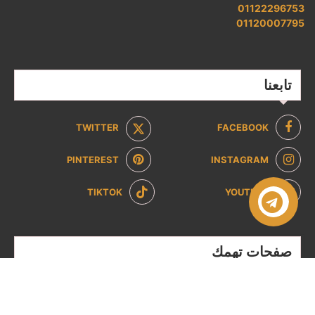
01122296753
01120007795
تابعنا
TWITTER
FACEBOOK
PINTEREST
INSTAGRAM
TIKTOK
YOUTUBE
صفحات تهمك
سياسة الخصوصية