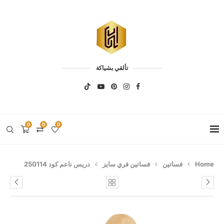
تألقي بشياكة
0
0
0
Home
فساتين
فساتين فري سايز
دريس ناعم كود 250114