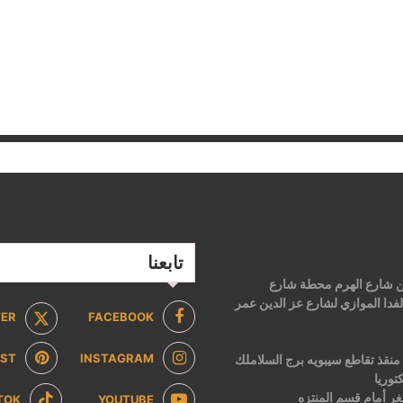
تابعنا
 من شارع الهرم محطة شارع
فدا الموازي لشارع عز الدين عمر
TER
FACEBOOK
EST
INSTAGRAM
2 ش ابن منقذ تقاطع سيبويه برج السلاملك
توريا
ر أمام قسم المنتزه
TOK
YOUTUBE