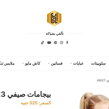
تألقي بشياكة
سلوبيتات
عبايات
فساتين
كاش مايو
ملابس تنك
بيجامات صيفي 2023 كود 4807
السعر:
325
جنيه