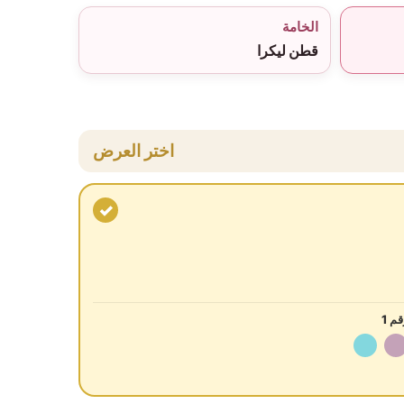
الخامة
قطن ليكرا
اختر العرض
✓
م 1