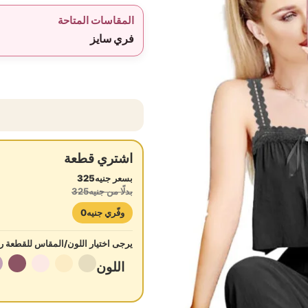
المقاسات المتاحة
فري سايز
اشتري قطعة
بسعر جنيه325
بدلًا من جنيه325
وفّري جنيه0
يرجى اختيار اللون/المقاس للقطعة رق
اللون