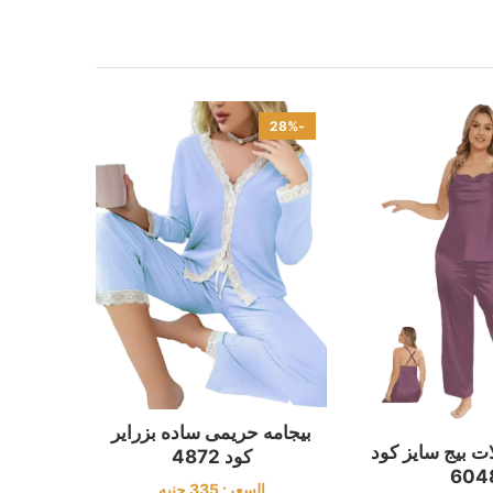
-28%
بيجامه حريمى ساده بزراير
ات بيج سايز كود
كود 4872
604
السعر:
335
جنيه