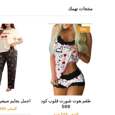
منتجات تهمك
-15%
اجمل بجايم صيفي كو
طقم هوت شورت قلوب كود
569
السعر:
365
السعر:
225
جنيه