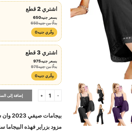
اشتري 2 قطع
بسعر جنيه650
بدلًا من جنيه650
وفّري جنيه0
اشتري 3 قطع
بسعر جنيه975
بدلًا من جنيه975
وفّري جنيه0
إضافة إلى السل
بيجامات
مزود بزراير فهذه البيجاما س