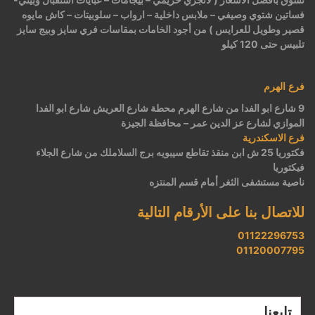
فساتين شتوي وصيفي – ملابس داخلية – ارواب – سلوبيتات – كاش مايوه
قصير وطويل للعرايس ) من أجود الخامات بمقاسات فري سايز وبيج سايز
تلبيس حتى 120 كيلو
فرع الهرم
9 شارع ابو الفدا من شارع الهرم محطة شارع العريش شارع ابو الفدا
الموازي لشارع عز الدين عمر – محافظة الجيزة
فرع الاسكندرية
فكتوريا 25 ش ابن منقذ تقاطع سيبويه برج السلاملك من شارع الجلاء
فيكتوريا
ناصية مستشفى الثغر أمام قسم المنتزه
للاتصال بنا على الأرقام التالية
01122296753
01120007795
تابعنا