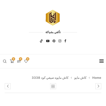
تألقي بشياكة
0
0
0
Home
كاش مايو
كاش مايوه صيفي كود 3338