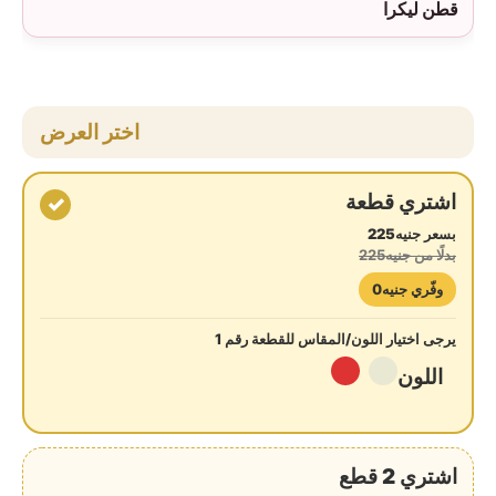
قطن ليكرا
اختر العرض
اشتري قطعة
✓
بسعر جنيه225
بدلًا من جنيه225
وفّري جنيه0
يرجى اختيار اللون/المقاس للقطعة رقم 1
اللون
اشتري 2 قطع