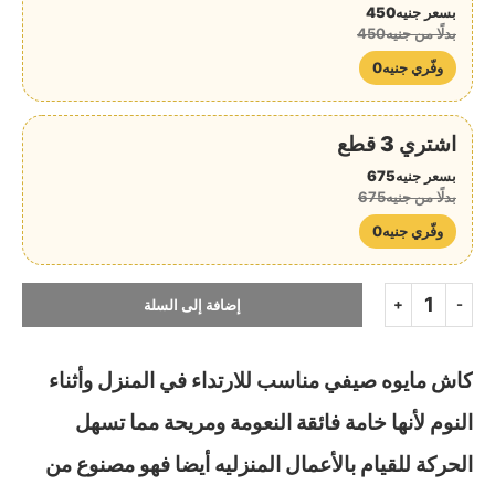
بسعر جنيه450
بدلًا من جنيه450
وفّري جنيه0
اشتري 3 قطع
بسعر جنيه675
بدلًا من جنيه675
وفّري جنيه0
إضافة إلى السلة
كاش مايوه صيفي مناسب للارتداء في المنزل وأثناء
النوم لأنها خامة فائقة النعومة ومريحة مما تسهل
الحركة للقيام بالأعمال المنزليه أيضا فهو مصنوع من