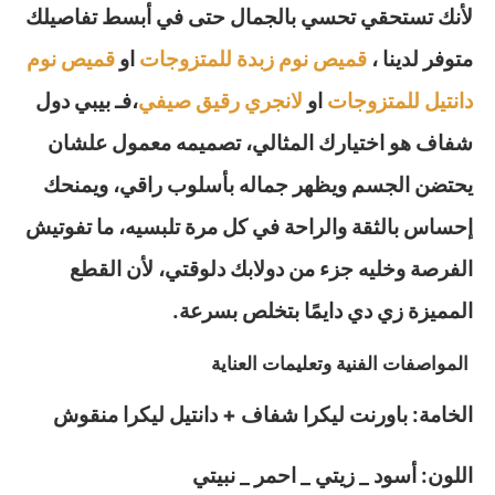
لأنك تستحقي تحسي بالجمال حتى في أبسط تفاصيلك
متوفر لدينا ،
قميص نوم زبدة للمتزوجات
او
قميص نوم
دانتيل للمتزوجات
او
لانجري رقيق صيفي
،فـ بيبي دول
شفاف هو اختيارك المثالي، تصميمه معمول علشان
يحتضن الجسم ويظهر جماله بأسلوب راقي، ويمنحك
إحساس بالثقة والراحة في كل مرة تلبسيه، ما تفوتيش
الفرصة وخليه جزء من دولابك دلوقتي، لأن القطع
المميزة زي دي دايمًا بتخلص بسرعة.
المواصفات الفنية وتعليمات العناية
الخامة: باورنت ليكرا شفاف + دانتيل ليكرا منقوش
اللون: أسود _ زيتي _ احمر _ نبيتي