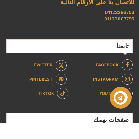
للاتصال بنا على الأرقام التالية
01122296753
01120007795
تابعنا
TWITTER
FACEBOOK
PINTEREST
INSTAGRAM
TIKTOK
YOUTUBE
صفحات تهمك
سياسة الخصوصية