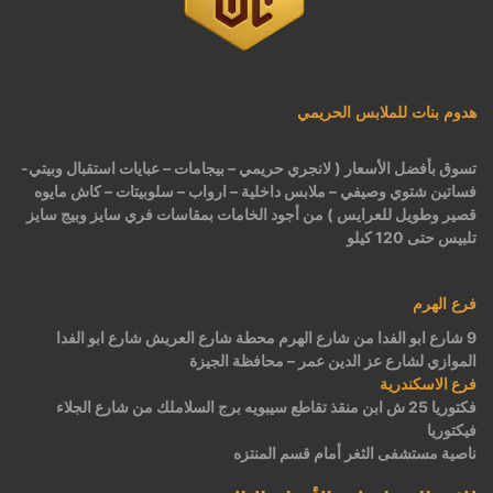
هدوم بنات للملابس الحريمي
تسوق بأفضل الأسعار ( لانجري حريمي – بيجامات – عبايات استقبال وبيتي-
فساتين شتوي وصيفي – ملابس داخلية – ارواب – سلوبيتات – كاش مايوه
قصير وطويل للعرايس ) من أجود الخامات بمقاسات فري سايز وبيج سايز
تلبيس حتى 120 كيلو
فرع الهرم
9 شارع ابو الفدا من شارع الهرم محطة شارع العريش شارع ابو الفدا
الموازي لشارع عز الدين عمر – محافظة الجيزة
فرع الاسكندرية
فكتوريا 25 ش ابن منقذ تقاطع سيبويه برج السلاملك من شارع الجلاء
فيكتوريا
ناصية مستشفى الثغر أمام قسم المنتزه