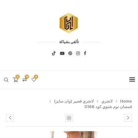
تألقي بشياكة
0
0
0
Home
لانجري
لانجري قصير (وان سايز)
قمصان نوم شتوي كود 0168