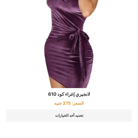
لانجيري إغراء كود 610
السعر:
275
جنيه
تحديد أحد الخيارات