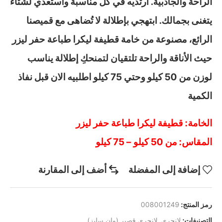
الراحة والجاذبية. ارتديه في كل مناسبة واستعدي لشتاء
يتغنى بجمالك. ابتهجي بإطلالة لا تُضاهى مع قميصنا
الرائع، مصنوعة من خامة قطيفة ليكرا طباعة حفر ليزر
حيث الأناقة والراحة تلتقيان لتمنحكِ إطلالة يناسب
لوزن من 50 كيلو وحتي 75 كيلو اطلبيه الان قبل نفاذ
الكمية
الخامة: قطيفة ليكرا طباعة حفر ليزر
المقاس: من 50 كيلو – 75 كيلو
إضافة إلى المفضلة
أضف إلى المقارنة
رمز المنتج:
008001249
التصنيفات:
لانجري
,
لانجري قصير (وان سايز)