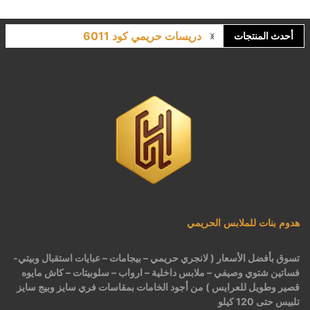
دريسات حريمي كود 6011
أحدث المنتجات
لانجري مشجر كود 9643
كاش مايوه برباط كود 1522
كاش مايوه مشجر كود 1519
بيجامات عرايس حريمي اسود كود 225
هدوم بنات للملابس الحريمي
تسوق بأفضل الأسعار ( لانجري حريمي – بيجامات – عبايات استقبال وبيتي-
فساتين شتوي وصيفي – ملابس داخلية – ارواب – سلوبيتات – كاش مايوه
قصير وطويل للعرايس ) من أجود الخامات بمقاسات فري سايز وبيج سايز
تلبيس حتى 120 كيلو