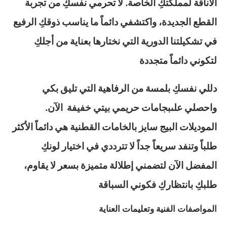
الأناقة لمملكتكِ الخاصة. لا تحرمي نفسكِ من تجربة
القطع الجديدة، واكتشفي دائماً ما يناسب ذوقكِ الرفيع
في تشكيلتنا الدورية التي نختارها بعناية من أجلكِ
لتكوني دائماً متجددة
دللي نفسكِ بلمسة من الرفاهية التي تليق بكي
واحصلي علىبجامات حريمي بيتي خفيفة الآن.
الموديلات البيج سايز بالخامات القطنية هي دائماً الأكثر
طلباً وتنفد سريعاً جداً لا تترددي في اختيار لونكِ
المفضل الآن لتضمني إطلالة متميزة بسعر لا يقاوم،
طلبكِ بانتظاركِ فكوني السباقة
المواصفات الفنية وتعليمات العناية