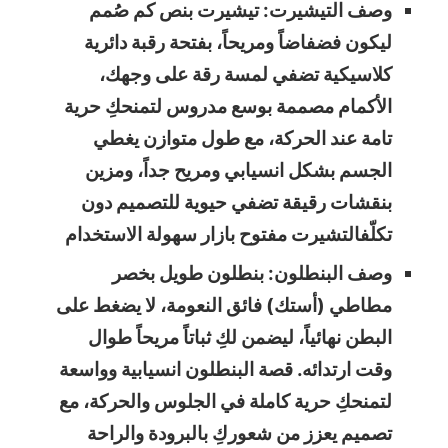
وصف التيشيرت: تيشيرت بنص كم صُمم
ليكون فضفاضاً ومريحاً، بفتحة رقبة دائرية
كلاسيكية تضفي لمسة رقة على وجهك،
الأكمام مصممة بوسع مدروس لتمنحكِ حرية
تامة عند الحركة، مع طول متوازن يغطي
الجسم بشكل انسيابي ومريح جداً، ومزين
بنقشات رقيقة تضفي حيوية للتصميم دون
تكلّفالتشيرت مفتوح بازار سهولة الاستخدام
وصف البنطلون: بنطلون طويل بخصر
مطاطي (أستك) فائق النعومة، لا يضغط على
البطن نهائياً، ليضمن لكِ ثباتاً مريحاً طوال
وقت ارتدائه. قصة البنطلون انسيابية وواسعة
لتمنحكِ حرية كاملة في الجلوس والحركة، مع
تصميم يعزز من شعوركِ بالبرودة والراحة