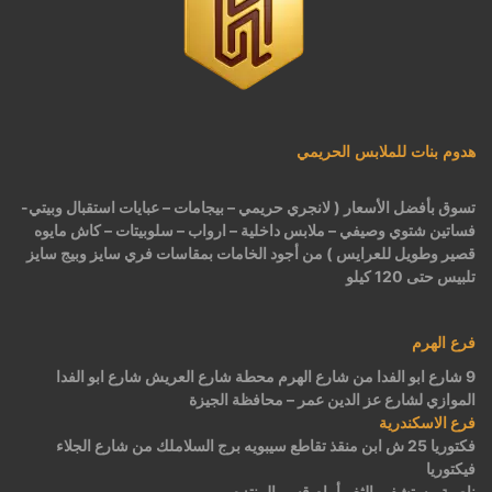
هدوم بنات للملابس الحريمي
تسوق بأفضل الأسعار ( لانجري حريمي – بيجامات – عبايات استقبال وبيتي-
فساتين شتوي وصيفي – ملابس داخلية – ارواب – سلوبيتات – كاش مايوه
قصير وطويل للعرايس ) من أجود الخامات بمقاسات فري سايز وبيج سايز
تلبيس حتى 120 كيلو
فرع الهرم
9 شارع ابو الفدا من شارع الهرم محطة شارع العريش شارع ابو الفدا
الموازي لشارع عز الدين عمر – محافظة الجيزة
فرع الاسكندرية
فكتوريا 25 ش ابن منقذ تقاطع سيبويه برج السلاملك من شارع الجلاء
فيكتوريا
ناصية مستشفى الثغر أمام قسم المنتزه