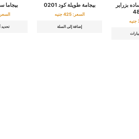
ده بزراير
بيجامة طويلة كود 0201
بيجاما ستا
السعر:
425
جنيه
السعر
جنيه
إضافة إلى السلة
تحديد 
يارات