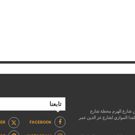
تابعنا
 من شارع الهرم محطة شارع
فدا الموازي لشارع عز الدين عمر
TER
FACEBOOK