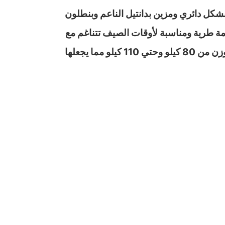
بشكل دائري ومزين بدانتيل الناعم وبنطلون
ة طرية ومناسبة لأوقات الصيف تتناغم مع
الأناقة والجاذبية استمتعي بكل وقت سواء أثناء النهار وقيام بأعمالك المنزلية أو ليلا لوقت استرخائك تناسب لوزن من 80 كيلو وحتي 110 كيلو مما يجعلها