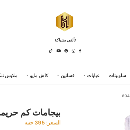
تألقي بشياكة
سلوبيتات
عبايات
فساتين
كاش مايو
ملابس تنك
بيجامات كم حريمي ك
السعر:
395
جنيه