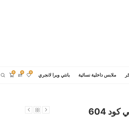
0
0
0
ر
ملابس داخلية نسائية
بانتي وبرا لانجري
ود 604