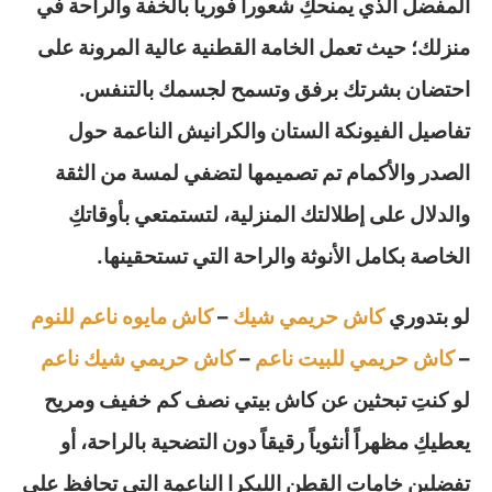
المفضل الذي يمنحكِ شعوراً فورياً بالخفة والراحة في
منزلك؛ حيث تعمل الخامة القطنية عالية المرونة على
احتضان بشرتك برفق وتسمح لجسمك بالتنفس.
تفاصيل الفيونكة الستان والكرانيش الناعمة حول
الصدر والأكمام تم تصميمها لتضفي لمسة من الثقة
والدلال على إطلالتك المنزلية، لتستمتعي بأوقاتكِ
الخاصة بكامل الأنوثة والراحة التي تستحقينها.
لو بتدوري
كاش حريمي شيك
–
كاش مايوه ناعم للنوم
–
كاش حريمي للبيت ناعم
–
كاش حريمي شيك ناعم
لو كنتِ تبحثين عن كاش بيتي نصف كم خفيف ومريح
يعطيكِ مظهراً أنثوياً رقيقاً دون التضحية بالراحة، أو
تفضلين خامات القطن الليكرا الناعمة التي تحافظ على