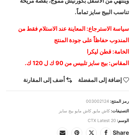
وينتهي من الأسفل بكورنيش مموج، بقصة مريحة
تناسب البيج سايز تماماً.
سياسة الاسترجاع: المعاينة عند الاستلام فقط من
المندوب حفاظاً على جودة المنتج
الخامة: قطن ليكرا
المقاس: بيج سايز تلبيس من 90 ك ل 120 ك.
إضافة إلى المفضلة
أضف إلى المقارنة
رمز المنتج:
003002124
التصنيفات:
كاش مايو
,
كاش مايو بيج سايز
الوسم:
CTX Latest 20
Share