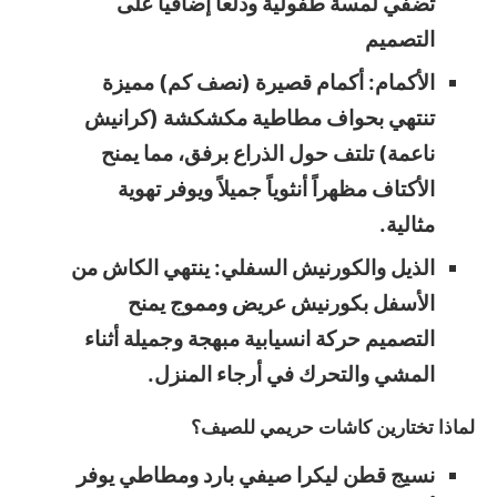
تضفي لمسة طفولية ودلعاً إضافياً على
التصميم
الأكمام: أكمام قصيرة (نصف كم) مميزة
تنتهي بحواف مطاطية مكشكشة (كرانيش
ناعمة) تلتف حول الذراع برفق، مما يمنح
الأكتاف مظهراً أنثوياً جميلاً ويوفر تهوية
مثالية.
الذيل والكورنيش السفلي: ينتهي الكاش من
الأسفل بكورنيش عريض ومموج يمنح
التصميم حركة انسيابية مبهجة وجميلة أثناء
المشي والتحرك في أرجاء المنزل.
لماذا تختارين كاشات حريمي للصيف؟
نسيج قطن ليكرا صيفي بارد ومطاطي يوفر