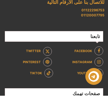
للاتصال بنا على الأرقام التالية
01122296753
01120007795
تابعنا
TWITTER
FACEBOOK
PINTEREST
INSTAGRAM
TIKTOK
YOUTUBE
صفحات تهمك