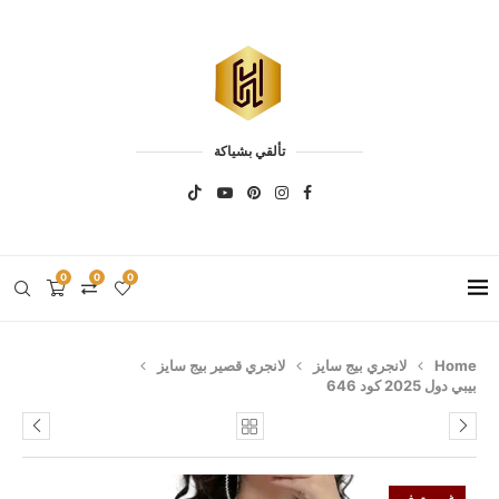
تألقي بشياكة
0
0
0
Home
لانجري بيج سايز
لانجري قصير بيج سايز
بيبي دول 2025 كود 646