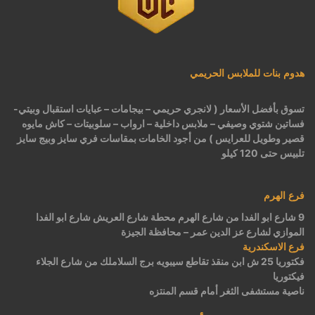
هدوم بنات للملابس الحريمي
تسوق بأفضل الأسعار ( لانجري حريمي – بيجامات – عبايات استقبال وبيتي-
فساتين شتوي وصيفي – ملابس داخلية – ارواب – سلوبيتات – كاش مايوه
قصير وطويل للعرايس ) من أجود الخامات بمقاسات فري سايز وبيج سايز
تلبيس حتى 120 كيلو
فرع الهرم
9 شارع ابو الفدا من شارع الهرم محطة شارع العريش شارع ابو الفدا
الموازي لشارع عز الدين عمر – محافظة الجيزة
فرع الاسكندرية
فكتوريا 25 ش ابن منقذ تقاطع سيبويه برج السلاملك من شارع الجلاء
فيكتوريا
ناصية مستشفى الثغر أمام قسم المنتزه