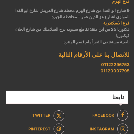
فرع الهرم
9 شارع ابو الفدا من شارع الهرم محطة شارع العريش شارع ابو الفدا
الموازي لشارع عز الدين عمر – محافظة الجيزة
فرع الاسكندرية
فكتوريا 25 ش ابن منقذ تقاطع سيبويه برج السلاملك من شارع الجلاء
فيكتوريا
ناصية مستشفى الثغر أمام قسم المنتزه
للاتصال بنا على الأرقام التالية
01122296753
01120007795
تابعنا
TWITTER
FACEBOOK
PINTEREST
INSTAGRAM