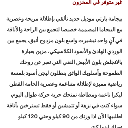
غير متوفر في المخزون
بيجامة بارتي موديل جديد تألقي بإطلالة مريحة وعصرية
مع البيجاما المصممة خصيصا لتجمع بين الراحة والأناقة
في آنٍ واحد تيشيرت واسع بلون مزدوج أنيق، يجمع بين
الوردي الهادئ والأسود الكلاسيكي، مزين بعبارة
بالانجلش بلون الأبيض النقي التي تعبر عن روحك
الطموحة وأسلوبك الواثق بنطلون ليجن أسود بلمسة
رياضية مميزة لإطلالة متناغمة وعصرية الخامة القطن
ليكرا ناعمة ومطاطة تمنحك حرية حركة طوال اليوم،
سواء كنتِ في نزهة أو تتمشين أو فقط تسترخين بأناقة
اطلبيها الأن اذا وزنك من 90 كيلو وحتي 120 كيلو
تصلك اينما كنتي