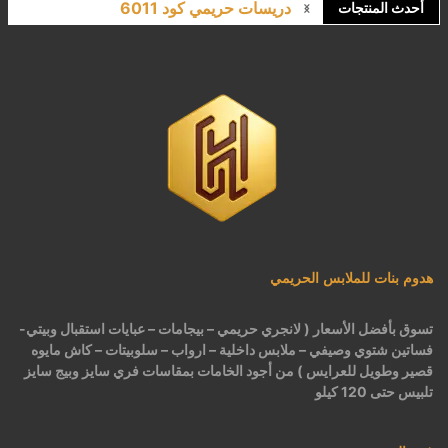
دريسات حريمي كود 6011
أحدث المنتجات
لانجري مشجر كود 9643
كاش مايوه برباط كود 1522
كاش مايوه مشجر كود 1519
بيجامات عرايس حريمي اسود كود 225
هدوم بنات للملابس الحريمي
تسوق بأفضل الأسعار ( لانجري حريمي – بيجامات – عبايات استقبال وبيتي-
فساتين شتوي وصيفي – ملابس داخلية – ارواب – سلوبيتات – كاش مايوه
قصير وطويل للعرايس ) من أجود الخامات بمقاسات فري سايز وبيج سايز
تلبيس حتى 120 كيلو