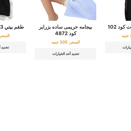
كود 102
بيجامه حريمى ساده بزراير
طقم بيتي 3 قطع كود 3500
كود 4872
جنيه
السعر
السعر:
335
جنيه
يارات
تحديد 
تحديد أحد الخيارات