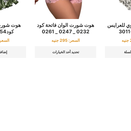
هوت شورت الوان فاتحة كود
 للعرايس
هوت شورت
0232 _ 0247 _ 0261
كود3154 – 3012
السعر:
295
جنيه
جنيه
السعر
تحديد أحد الخيارات
لسلة
إضافة