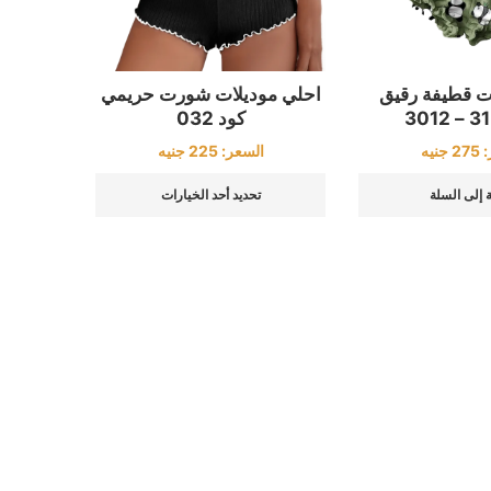
احلي موديلات شورت حريمي
 قطيفة رقيق
كود 032
السعر:
225
جنيه
:
275
جنيه
تحديد أحد الخيارات
 إلى السلة