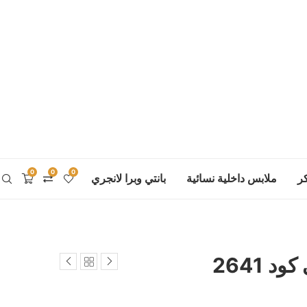
0
0
0
ر
ملابس داخلية نسائية
بانتي وبرا لانجري
 2641