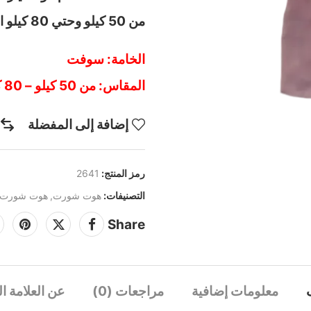
من 50 كيلو وحتي 80 كيلو اطلبي الان يصلك اينما كنتي
الخامة: سوفت
المقاس: من 50 كيلو – 80 كيلو
إضافة إلى المفضلة
رمز المنتج:
2641
التصنيفات:
هوت شورت
,
هوت شورت و
Share
معلومات إضافية
مراجعات (0)
عن العلامة ال