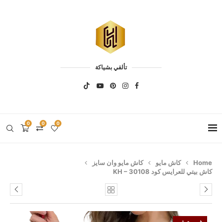
تألقي بشياكة
0
0
0
Home
كاش مايو
كاش مايو وان سايز
كاش بيتي للعرايس كود KH – 30108