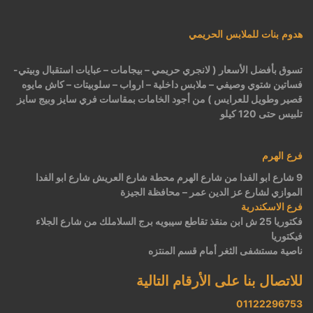
هدوم بنات للملابس الحريمي
تسوق بأفضل الأسعار ( لانجري حريمي – بيجامات – عبايات استقبال وبيتي-
فساتين شتوي وصيفي – ملابس داخلية – ارواب – سلوبيتات – كاش مايوه
قصير وطويل للعرايس ) من أجود الخامات بمقاسات فري سايز وبيج سايز
تلبيس حتى 120 كيلو
فرع الهرم
9 شارع ابو الفدا من شارع الهرم محطة شارع العريش شارع ابو الفدا
الموازي لشارع عز الدين عمر – محافظة الجيزة
فرع الاسكندرية
فكتوريا 25 ش ابن منقذ تقاطع سيبويه برج السلاملك من شارع الجلاء
فيكتوريا
ناصية مستشفى الثغر أمام قسم المنتزه
للاتصال بنا على الأرقام التالية
01122296753