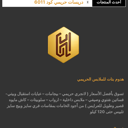
دريسات حريمي كود 6011
أحدث المنتجات
لانجري مشجر كود 9643
كاش مايوه برباط كود 1522
كاش مايوه مشجر كود 1519
بيجامات عرايس حريمي اسود كود 225
هدوم بنات للملابس الحريمي
تسوق بأفضل الأسعار ( لانجري حريمي – بيجامات – عبايات استقبال وبيتي-
فساتين شتوي وصيفي – ملابس داخلية – ارواب – سلوبيتات – كاش مايوه
قصير وطويل للعرايس ) من أجود الخامات بمقاسات فري سايز وبيج سايز
تلبيس حتى 120 كيلو