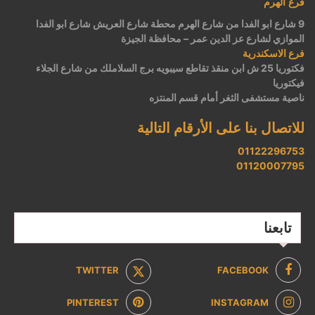
فرع الهرم
9 شارع ابو الفدا من شارع الهرم محطة شارع العريش شارع ابو الفدا
الموازي لشارع عز الدين عمر – محافظة الجيزة
فرع الاسكندرية
فكتوريا 25 ش ابن منقذ تقاطع سيبويه برج السلاملك من شارع الجلاء
فيكتوريا
ناصية مستشفى الثغر أمام قسم المنتزه
للاتصال بنا على الأرقام التالية
01122296753
01120007795
تابعنا
TWITTER
FACEBOOK
PINTEREST
INSTAGRAM