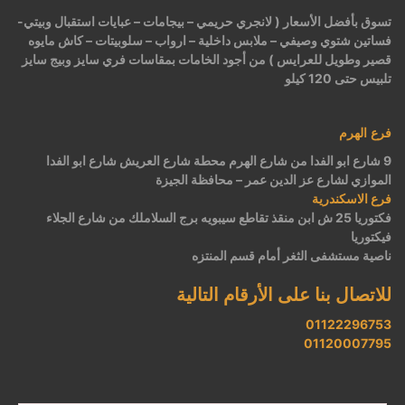
تسوق بأفضل الأسعار ( لانجري حريمي – بيجامات – عبايات استقبال وبيتي-
فساتين شتوي وصيفي – ملابس داخلية – ارواب – سلوبيتات – كاش مايوه
قصير وطويل للعرايس ) من أجود الخامات بمقاسات فري سايز وبيج سايز
تلبيس حتى 120 كيلو
فرع الهرم
9 شارع ابو الفدا من شارع الهرم محطة شارع العريش شارع ابو الفدا
الموازي لشارع عز الدين عمر – محافظة الجيزة
فرع الاسكندرية
فكتوريا 25 ش ابن منقذ تقاطع سيبويه برج السلاملك من شارع الجلاء
فيكتوريا
ناصية مستشفى الثغر أمام قسم المنتزه
للاتصال بنا على الأرقام التالية
01122296753
01120007795