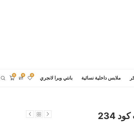
0
0
0
ر
ملابس داخلية نسائية
بانتي وبرا لانجري
د 234