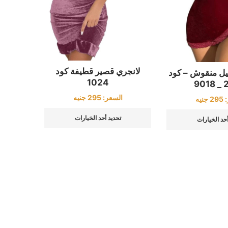
لانجري قصير قطيفة كود
تيل منقوش – كود
1024
24
السعر:
295
جنيه
:
295
جنيه
تحديد أحد الخيارات
أحد الخيارات