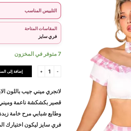
التلبيس المناسب
المقاسات المتاحة
فري سايز
7 متوفر في المخزون
إضافة إلى السل
لانجري ميني جيب باللون ا
قصير بكشكشة ناعمة وميني 
وطابع شبابي مرح خامة زبدة 
فري سايز ليكون اختيارك المث