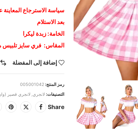
سياسة الاسترجاع المعاينة عن
بعد الاستلام
الخامة: زبدة ليكرا
المقاس: فري سايز تلبيس من 50 كيلو حتى 80 
إضافة إلى المفضلة
رمز المنتج:
005001042
التصنيفات:
لانجري
,
لانجري قصير (وان
Share