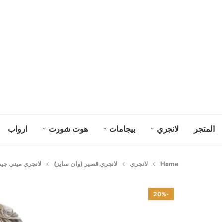
المتجر
لانجري
بيجامات
هوت شورت
ارواب
Home
لانجري
لانجري قصير (وان سايز)
لانجري ميني جيب ك
-20%