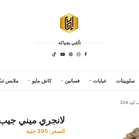
تألقي بشياكة
سلوبيتات
عبايات
فساتين
كاش مايو
ملابس تنك
ود 234
لانجري ميني جيب كو
السعر:
395
جنيه