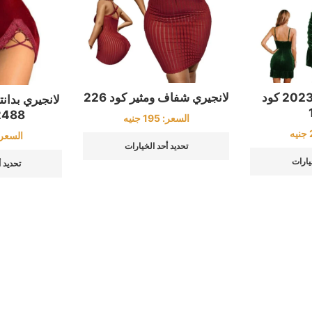
لانجيري شتوي 2023 كود
لانجيري شفاف ومثير كود 226
لانجيري بدان
88 _ 9018
السعر:
195
جنيه
جنيه
السعر
تحديد أحد الخيارات
يارات
تحديد 