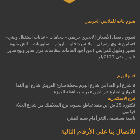
هدوم بنات للملابس الحريمي
تسوق بأفضل الأسعار ( لانجري حريمي – بيجامات – عبايات استقبال وبيتي-
فساتين شتوي وصيفي – ملابس داخلية – ارواب – سلوبيتات – كاش مايوه
قصير وطويل للعرايس ) من أجود الخامات بمقاسات فري سايز وبيج سايز
تلبيس حتى 120 كيلو
فرع الهرم
9 شارع ابو الفدا من شارع الهرم محطة شارع العريش شارع ابو الفدا
الموازي لشارع عز الدين عمر – محافظة الجيزة
فرع الاسكندرية
فكتوريا 25 ش ابن منقذ تقاطع سيبويه برج السلاملك من شارع الجلاء
فيكتوريا
ناصية مستشفى الثغر أمام قسم المنتزه
للاتصال بنا على الأرقام التالية